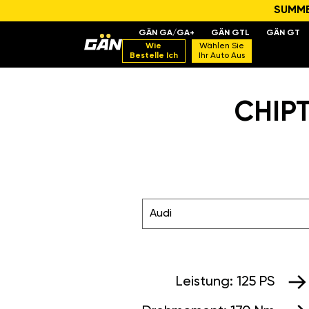
SUMMER
GÄN GA/GA+
GÄN GTL
GÄN GT
Wie
Wählen Sie
Bestelle Ich
Ihr Auto Aus
CHIPT
Audi
Leistung:
125 PS