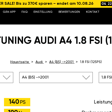
 SALE! Bis zu 370€ sparen – endet am 10.08.26
04
22
GÄN APP
FAQ
EINSTELLUNG
BEWERTUNGEN
KONTAKT
UNING AUDI A4 1.8 FSI (1
Hauptseite
Audi
A4 (B5) ->2001
1.8 FSI (125PS)
A4 (B5) ->2001
1.8 FS
140
Leistun
PS