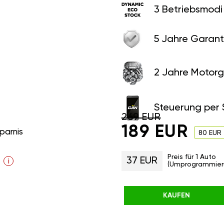
3 Betriebsmodi
5 Jahre Garant
2 Jahre Motorg
Steuerung per
269 EUR
189 EUR
parnis
80 EUR
Preis für 1 Auto
37 EUR
i
(Umprogrammier
KAUFEN