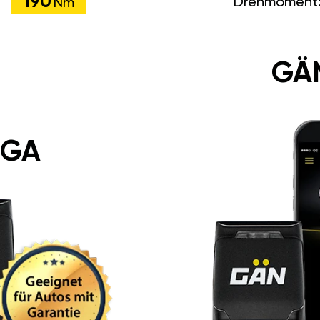
190
Drehmoment
Nm
GÄ
 GA