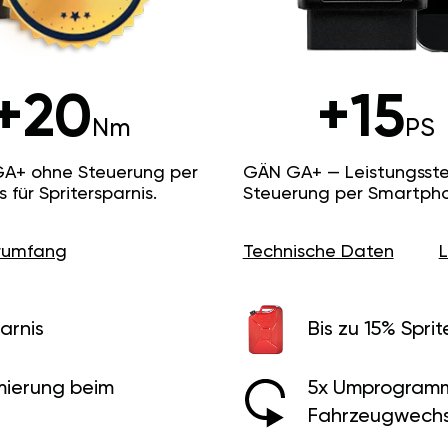
+20
+15
Nm
PS
GA+ ohne Steuerung per
GÄN GA+ — Leistungsste
ür Spritersparnis.
Steuerung per Smartpho
erumfang
Technische Daten
arnis
Bis zu 15% Sprit
ierung beim
5x Umprogramm
Fahrzeugwechs