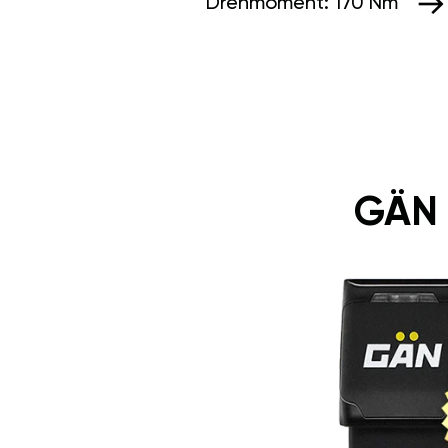
Drehmoment:
170 Nm
GÄN