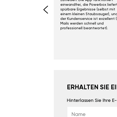
I would recommend this
zufrieden. Die App funktioniert
yone. Gan tuning is
einwandfrei, die Powerbox liefer
 unlike the crappy ones
spürbare Ergebnisse (selbst mit
 on Ebay.
einem kleinen Staubsauger), un
der Kundenservice ist exzellent (
Mails werden schnell und
professionell beantwortet).
ERHALTEN SIE 
Hinterlassen Sie Ihre 