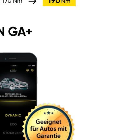
190
:
170 Nm
Nm
N GA+