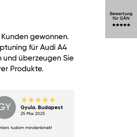
er Kunden gewonnen.
ptuning für Audi A4
en und überzeugen Sie
rer Produkte.
GY
GE
Gyula. Budapest
Gerha
Regen
25 Mai 2025
02 Juni 
nlani tudom mindenkinek!
Absolut zu empfehlen