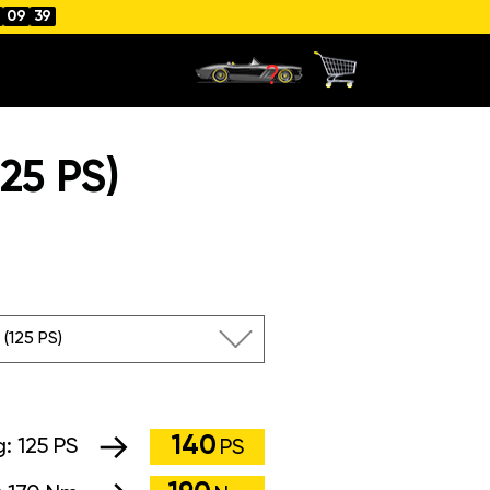
09
38
25 PS)
I (125 PS)
140
g:
125 PS
PS