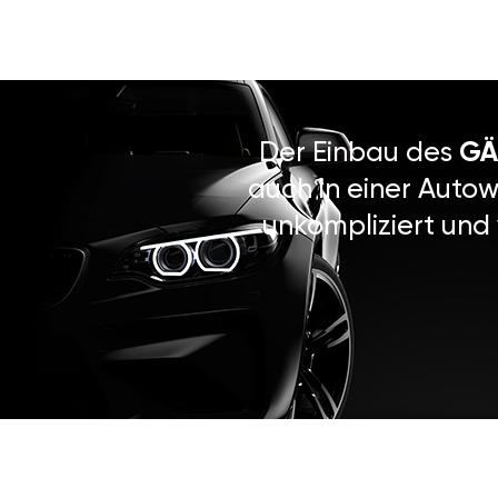
Der Einbau des
GÄ
auch in einer Autow
unkompliziert und