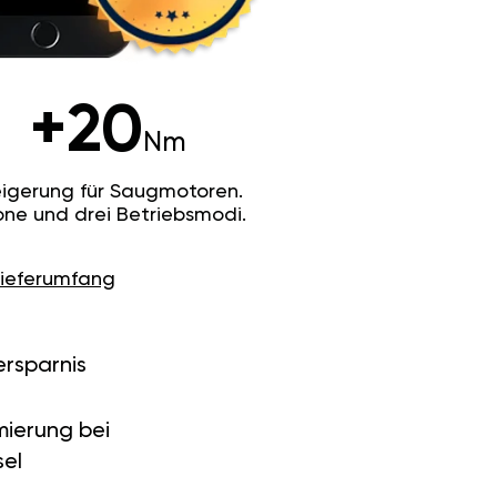
+20
Nm
igerung für Saugmotoren.
ne und drei Betriebsmodi.
Lieferumfang
ersparnis
ierung bei
el