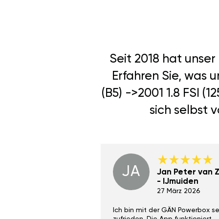
Seit 2018 hat unse
Erfahren Sie, was 
(B5) ->2001 1.8 FSI 
sich selbst 
JA
Dino Wilmot New
Jan Peter van Zi
York
- IJmuiden
29 Dez 2023
27 März 2026
ith the Gan Ga +
Ich bin mit der GÄN Powerbox se