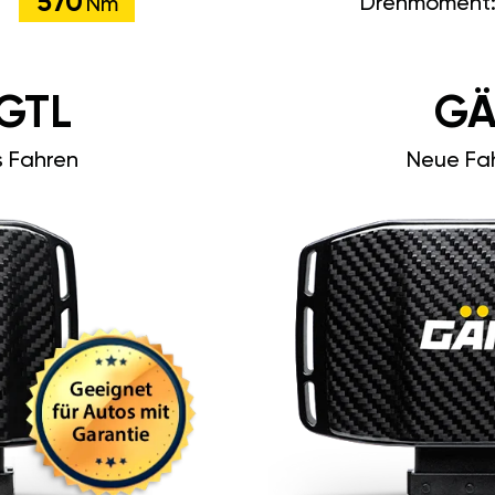
570
Drehmoment
Nm
GTL
GÄ
s Fahren
Neue Fah