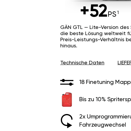
+52
PS
GÄN GTL — Lite-Version des
die beste Lösung weltweit f
Preis-Leistungs-Verhältnis b
hinaus.
Technische Daten
LIEF
18 Finetuning Mapp
Bis zu 10% Spritersp
2x Umprogrammier
Fahrzeugwechsel