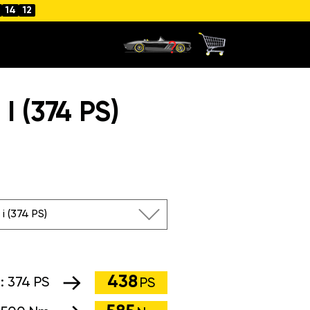
14
11
 (374 PS)
i (374 PS)
438
g:
374 PS
PS