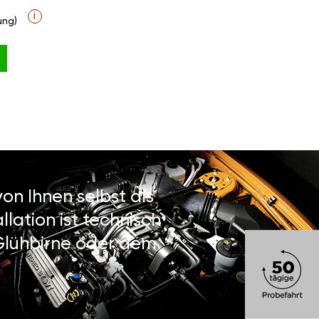
i
ung)
on Ihnen selbst als
lation ist technisch
 Glühbirne oder dem