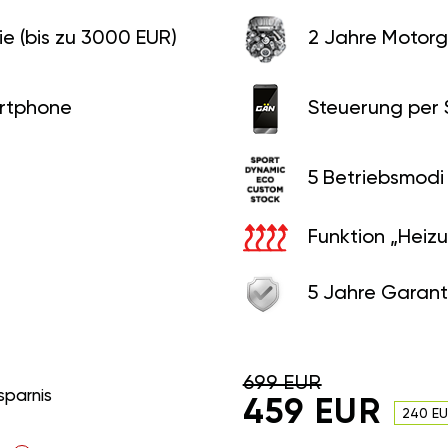
e (bis zu 3000 EUR)
2 Jahre Motorg
rtphone
Steuerung per
5 Betriebsmodi
Funktion „Heiz
5 Jahre Garant
699 EUR
sparnis
459 EUR
240 E