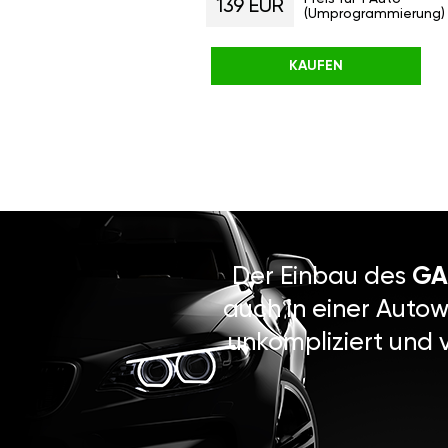
139 EUR
(Umprogrammierung)
KAUFEN
Der Einbau des
GA
auch in einer Autow
unkompliziert und 