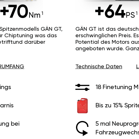
+70
+64
Nm
PS
 Spitzenmodells GÄN GT,
GÄN GT ist das deutsc
ür Chiptuning was das
erschwinglichen Preis. 
etrifftund darüber
Potential des Motors au
angeboten wurde. Ganz 
ERUMFANG
Technische Daten
ings
18 Finetuning 
arnis
Bis zu 15% Sprit
ung bei
5 mal Neuprog
Fahrzeugwechs