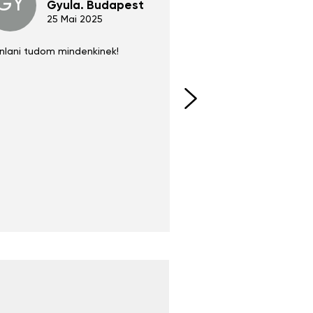
GY
GE
Gyula. Budapest
Gerha
Regen
25 Mai 2025
02 Juni 
nlani tudom mindenkinek!
Absolut zu empfehlen
fühlt sich agiler und sp