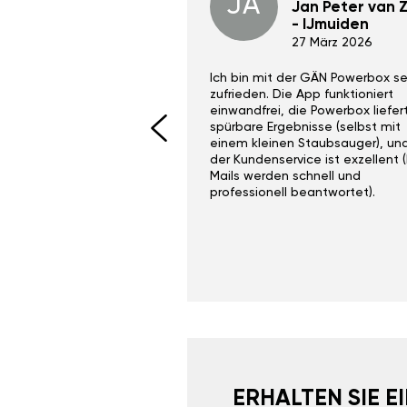
JA
Dino Wilmot New
Jan Peter van Zi
York
- IJmuiden
29 Dez 2023
27 März 2026
ith the Gan Ga +
Ich bin mit der GÄN Powerbox se
I would recommend this
zufrieden. Die App funktioniert
yone. Gan tuning is
einwandfrei, die Powerbox liefer
 unlike the crappy ones
spürbare Ergebnisse (selbst mit
 on Ebay.
einem kleinen Staubsauger), un
der Kundenservice ist exzellent (
Mails werden schnell und
professionell beantwortet).
ERHALTEN SIE 