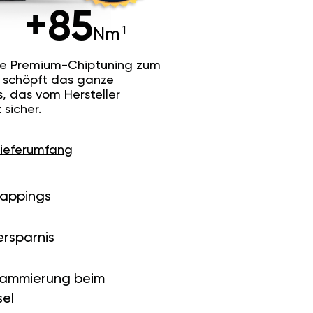
+85
Nm
he Premium-Chiptuning zum
Es schöpft das ganze
s, das vom Hersteller
sicher.
Lieferumfang
Mappings
ersparnis
rammierung beim
el