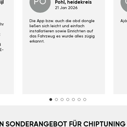
PO
jl
Pohl, heidekreis
21 Jan 2026
Die App bzw. auch die obd dongle
Ajá
hr
ließen sich leicht und einfach
installatieren sowie Einrichten auf
t
das Fahrzeug es wurde alles zügig
erkannt.
d
E-
EIN SONDERANGEBOT FÜR CHIPTUNING