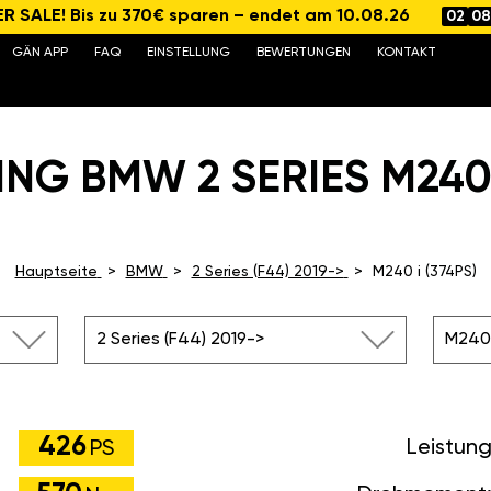
 SALE! Bis zu 370€ sparen – endet am 10.08.26
02
08
GÄN APP
FAQ
EINSTELLUNG
BEWERTUNGEN
KONTAKT
NG BMW 2 SERIES M240 I
Hauptseite
BMW
2 Series (F44) 2019->
M240 i (374PS)
2 Series (F44) 2019->
M240 
426
Leistun
PS