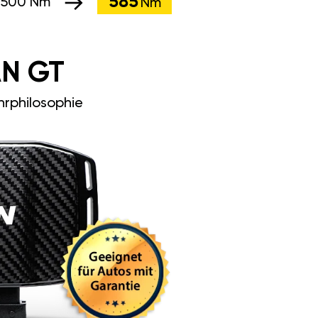
585
:
500 Nm
Nm
N GT
rphilosophie