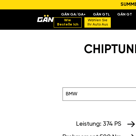
SUMMER
GÄN GA/GA+
GÄN GTL
GÄN GT
Wie
Wählen Sie
Bestelle Ich
Ihr Auto Aus
CHIPTUNI
BMW
Leistung:
374 PS