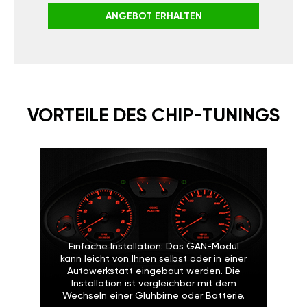
ANGEBOT ERHALTEN
VORTEILE DES CHIP-TUNINGS
Einfache Installation: Das GAN-Modul
kann leicht von Ihnen selbst oder in einer
Autowerkstatt eingebaut werden. Die
Installation ist vergleichbar mit dem
Wechseln einer Glühbirne oder Batterie.