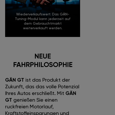
Wiederverkaufswert: Das GÄN-
Tuning-Modul kann jederzeit auf
dem Gebrauchtmarkt
weiterverkauft werden.
NEUE
FAHRPHILOSOPHIE
GÄN GT
ist das Produkt der
Zukunft, das das volle Potenzial
Ihres Autos erschließt. Mit
GÄN
GT
genießen Sie einen
ruckfreien Motorlauf,
Kraftstoffeinsparungen und