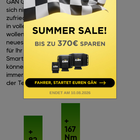
GÄN GT richtet sich an alle, die
sich nicht mit Mittelmäßigkeit
zufriedengeben und das Leben
in vollen Zügen genießen
wollen. Sie erhalten immer die
neueste Version der Software
für Ihr Auto, die Sie einfach per
Smartphone aktualisieren
können. Mit GÄN GT sind Sie
immer auf dem neuesten Stand
der Technik.
+
167
+
Nm