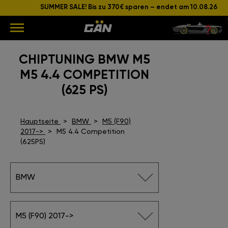
SUMMER SALE! Bis zu 370€ sparen – endet am 10.08.26
CHIPTUNING BMW M5
M5 4.4 COMPETITION
(625 PS)
Hauptseite
BMW
M5 (F90)
2017->
M5 4.4 Competition
(625PS)
BMW
M5 (F90) 2017->