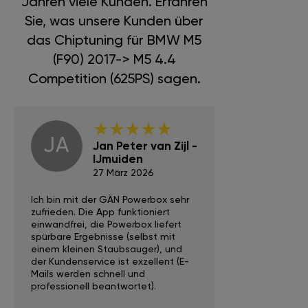
Jahren viele Kunden. Erfahren
Sie, was unsere Kunden über
das Chiptuning für BMW M5
(F90) 2017-> M5 4.4
Competition (625PS) sagen.
JA
PO
Jan Peter van Zijl -
Po
IJmuiden
21
27 März 2026
Die App bzw. au
Ich bin mit der GÄN Powerbox sehr
ließen sich leich
zufrieden. Die App funktioniert
installatieren so
einwandfrei, die Powerbox liefert
das Fahrzeug es
spürbare Ergebnisse (selbst mit
erkannt.
einem kleinen Staubsauger), und
der Kundenservice ist exzellent (E-
Mails werden schnell und
professionell beantwortet).