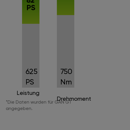
82
PS
625
750
PS
Nm
Leistung
Drehmoment
*Die Daten wurden für GÄN GT
angegeben.