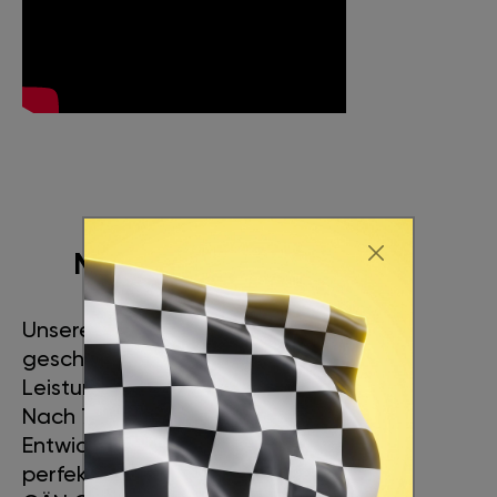
MEHR LEISTUNG
Unsere Ingenieure haben es
geschafft, einen maximalen
Leistungszuwachs zu erreichen.
Nach 7 Jahren intensiver
Entwicklung haben wir ein
perfektes Produkt geschaffen.