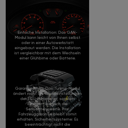
Einfache Installation: Das GAN-
Modul kann leicht von Ihnen selbst
oder in einer Autowerkstatt
eingebaut werden. Die Installation
ist vergleichbar mit dem Wechseln
einer Glühbirne oder Batterie.
Garantieerhalt: Das Tuning-Modul
ändert nicht die Werkseinstellungen
der ECU-Parameter, sondern
korrigiert lediglich die
Sensormesswerte. Ihre
Fahrzeuggarantie bleibt somit
erhalten. Sicherheitssysteme: Es
beeinträchtigt nicht die