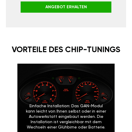
ANGEBOT ERHALTEN
VORTEILE DES CHIP-TUNINGS
Einfache Installation: Das GAN-Modul
kann leicht von Ihnen selbst oder in einer
Autowerkstatt eingebaut werden. Die
Installation ist vergleichbar mit dem
Wechseln einer Glühbirne oder Batterie.