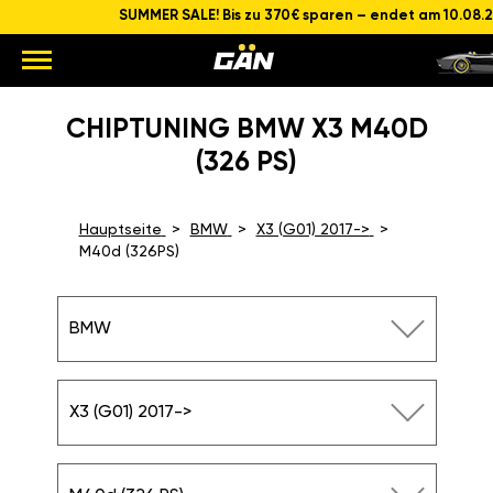
SUMMER SALE! Bis zu 370€ sparen – endet am 10.08.
CHIPTUNING BMW X3 M40D
(326 PS)
Hauptseite
BMW
X3 (G01) 2017->
M40d (326PS)
BMW
X3 (G01) 2017->