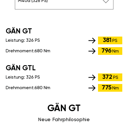
M40d (326 PS)
GÄN GT
381
Leistung:
326 PS
PS
796
Drehmoment:
680 Nm
Nm
GÄN GTL
372
Leistung:
326 PS
PS
775
Drehmoment:
680 Nm
Nm
GÄN GT
Neue Fahrphilosophie