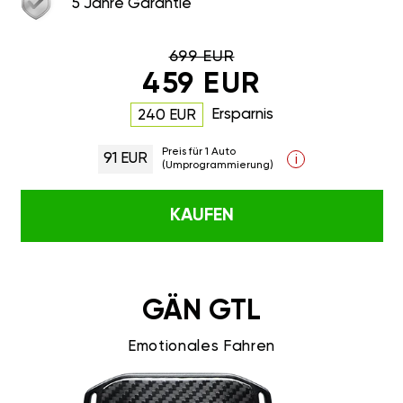
5 Jahre Garantie
699 EUR
459 EUR
Ersparnis
240 EUR
Preis für 1 Auto
91 EUR
i
(Umprogrammierung)
KAUFEN
GÄN GTL
Emotionales Fahren