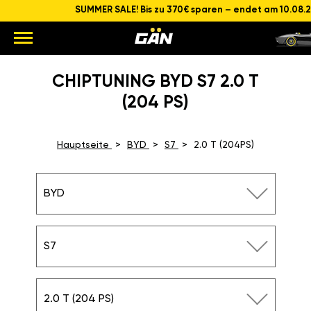
SUMMER SALE! Bis zu 370€ sparen – endet am 10.08.
CHIPTUNING BYD S7 2.0 T
(204 PS)
Hauptseite
BYD
S7
2.0 T (204PS)
BYD
S7
2.0 T (204 PS)