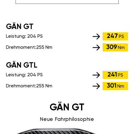
GÄN GT
247
Leistung:
204 PS
PS
309
Drehmoment:
255 Nm
Nm
GÄN GTL
241
Leistung:
204 PS
PS
301
Drehmoment:
255 Nm
Nm
GÄN GT
Neue Fahrphilosophie