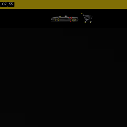
07
54