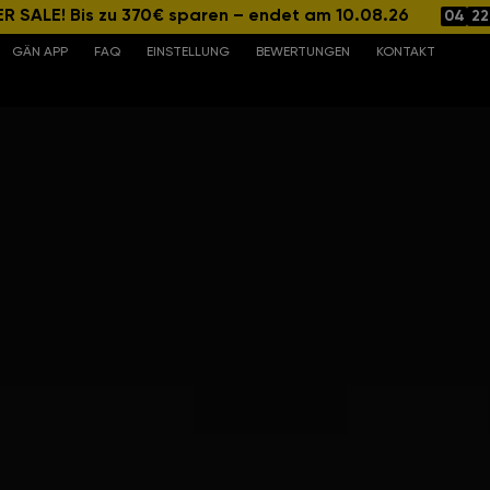
 SALE! Bis zu 370€ sparen – endet am 10.08.26
04
22
GÄN APP
FAQ
EINSTELLUNG
BEWERTUNGEN
KONTAKT