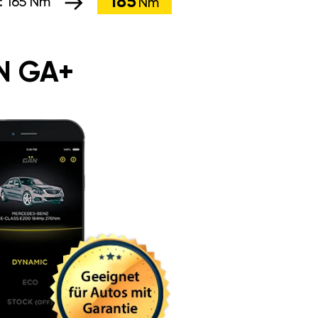
185
:
165 Nm
Nm
N GA+