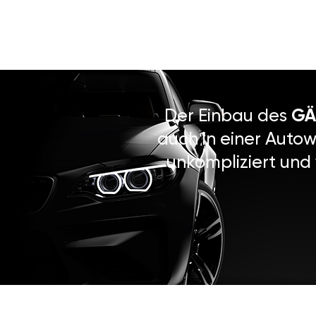
Der Einbau des
GÄ
auch in einer Autow
unkompliziert und