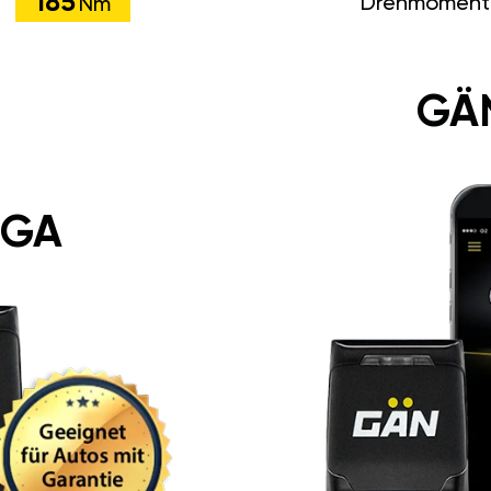
185
Drehmoment
Nm
GÄ
 GA