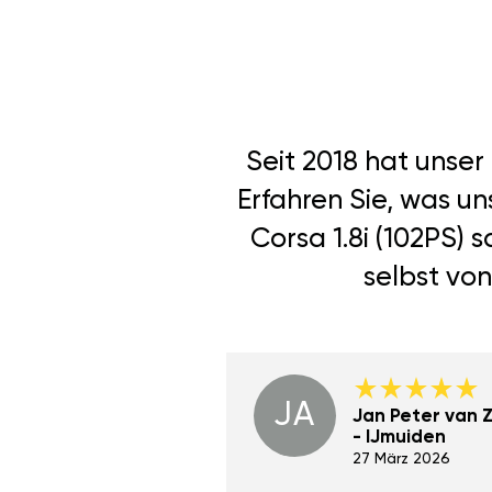
Seit 2018 hat unse
Erfahren Sie, was u
Corsa 1.8i (102PS)
selbst von
JA
Dino Wilmot New
Jan Peter van Zi
York
- IJmuiden
29 Dez 2023
27 März 2026