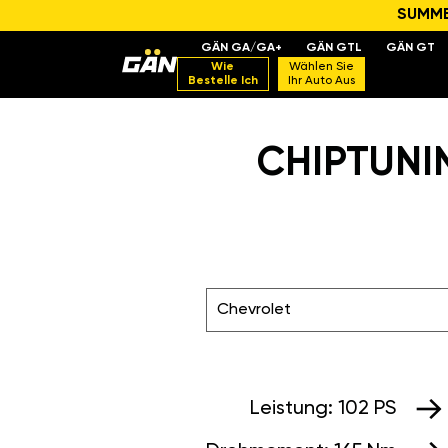
SUMMER
GÄN GA/GA+
GÄN GTL
GÄN GT
Wie
Wählen Sie
Bestelle Ich
Ihr Auto Aus
CHIPTUNIN
Chevrolet
Leistung:
102 PS