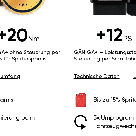
+20
+12
Nm
PS
GA+ ohne Steuerung per
GÄN GA+ — Leistungsste
ür Spritersparnis.
Steuerung per Smartpho
erumfang
Technische Daten
arnis
Bis zu 15% Sprit
ierung beim
5x Umprogramm
Fahrzeugwechs