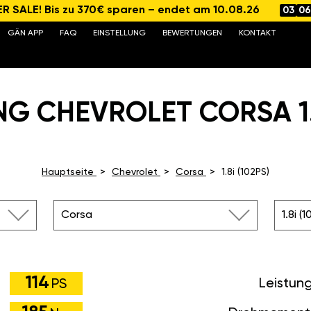
 SALE! Bis zu 370€ sparen – endet am 10.08.26
03
06
GÄN APP
FAQ
EINSTELLUNG
BEWERTUNGEN
KONTAKT
G CHEVROLET CORSA 1.8
Hauptseite
Chevrolet
Corsa
1.8i (102PS)
Corsa
1.8i (
114
Leistun
PS