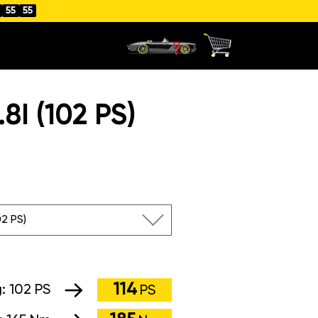
55
54
I (102 PS)
102 PS)
114
g:
102 PS
PS