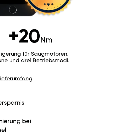
+20
Nm
igerung für Saugmotoren.
ne und drei Betriebsmodi.
Lieferumfang
ersparnis
ierung bei
el