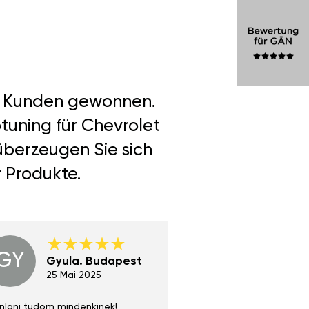
er Kunden gewonnen.
tuning für Chevrolet
überzeugen Sie sich
r Produkte.
GY
GE
Gyula. Budapest
Gerha
Regen
25 Mai 2025
02 Juni 
nlani tudom mindenkinek!