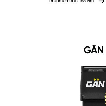
Drehmoment:
165 Nm
GÄN