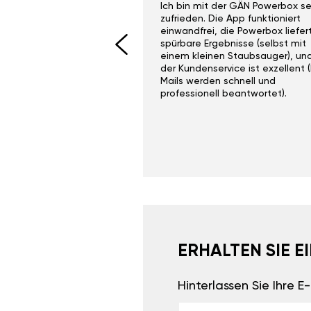
ith the Gan Ga +
Ich bin mit der GÄN Powerbox se
I would recommend this
zufrieden. Die App funktioniert
yone. Gan tuning is
einwandfrei, die Powerbox liefer
 unlike the crappy ones
spürbare Ergebnisse (selbst mit
 on Ebay.
einem kleinen Staubsauger), un
der Kundenservice ist exzellent (
Mails werden schnell und
professionell beantwortet).
ERHALTEN SIE 
Hinterlassen Sie Ihre 