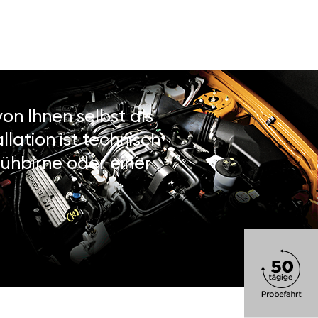
on Ihnen selbst als
lation ist technisch
ühbirne oder einer