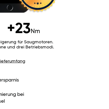
+23
Nm
igerung für Saugmotoren.
ne und drei Betriebsmodi.
Lieferumfang
ersparnis
ierung bei
el