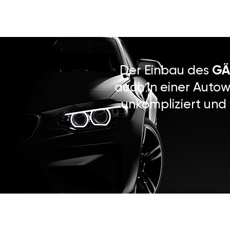
Der Einbau des
GÄ
auch in einer Autow
unkompliziert und