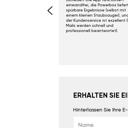
I would recommend this
zufrieden. Die App funktioniert
yone. Gan tuning is
einwandfrei, die Powerbox liefer
 unlike the crappy ones
spürbare Ergebnisse (selbst mit
 on Ebay.
einem kleinen Staubsauger), un
der Kundenservice ist exzellent (
Mails werden schnell und
professionell beantwortet).
ERHALTEN SIE 
Hinterlassen Sie Ihre 