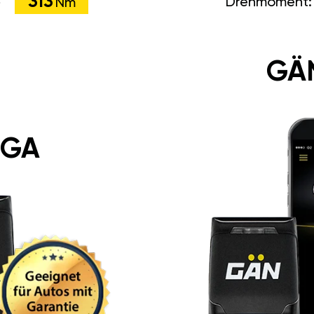
313
Drehmoment
Nm
GÄ
 GA