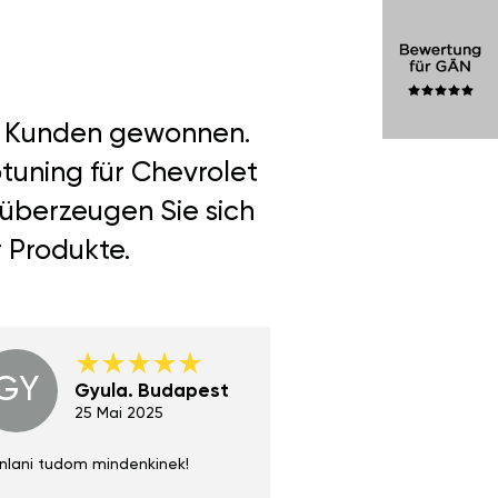
er Kunden gewonnen.
tuning für Chevrolet
 überzeugen Sie sich
r Produkte.
GY
GE
Gyula. Budapest
Gerha
Regen
25 Mai 2025
02 Juni 
nlani tudom mindenkinek!
Absolut zu empfehlen