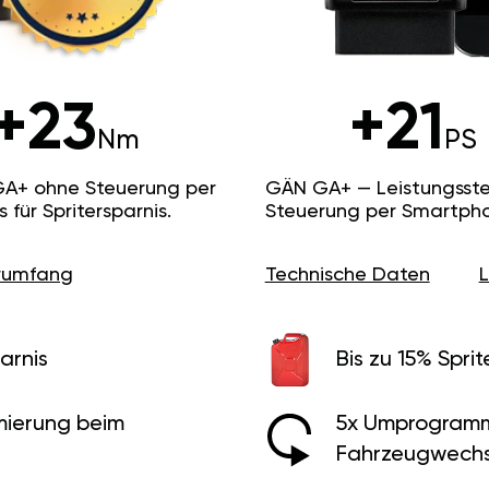
+23
+21
Nm
PS
GA+ ohne Steuerung per
GÄN GA+ — Leistungsste
ür Spritersparnis.
Steuerung per Smartpho
erumfang
Technische Daten
arnis
Bis zu 15% Sprit
ierung beim
5x Umprogramm
Fahrzeugwechs