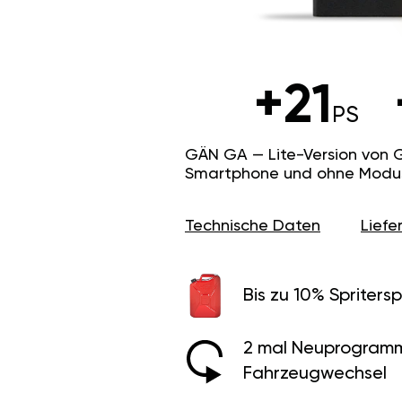
+21
PS
GÄN GA — Lite-Version von 
Smartphone und ohne Modus f
Technische Daten
Lief
Bis zu 10% Spritersp
2 mal Neuprogramm
Fahrzeugwechsel