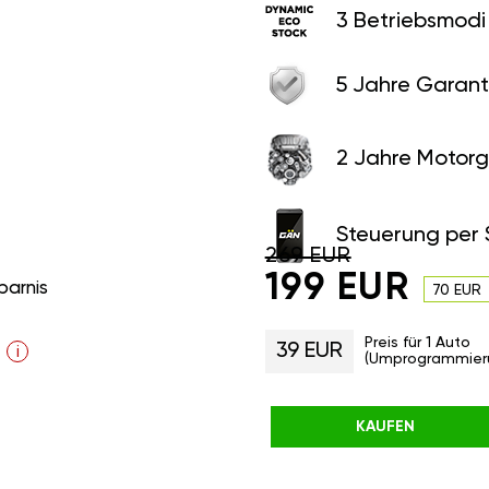
3 Betriebsmodi
5 Jahre Garant
2 Jahre Motorg
Steuerung per
269 EUR
199 EUR
parnis
70 EUR
Preis für 1 Auto
39 EUR
i
(Umprogrammier
KAUFEN