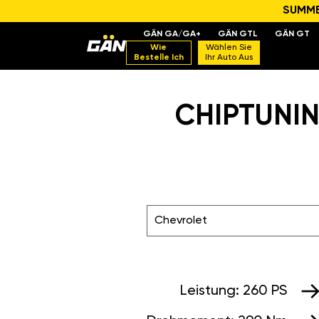
SUMMER
GÄN GA/GA+
GÄN GTL
GÄN GT
Wie
Wählen Sie
Bestelle Ich
Ihr Auto Aus
CHIPTUNIN
Chevrolet
Leistung:
260 PS