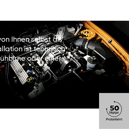
on Ihnen selbst als
lation ist technisch
ühbirne oder einer