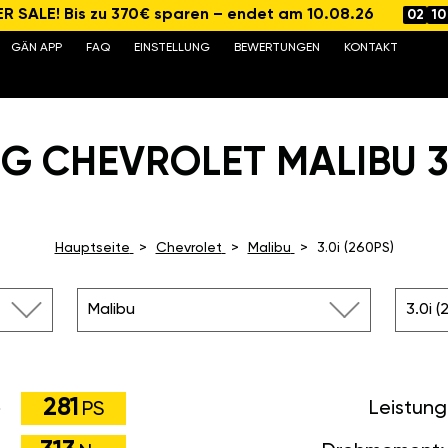
 SALE! Bis zu 370€ sparen – endet am 10.08.26
02
10
GÄN APP
FAQ
EINSTELLUNG
BEWERTUNGEN
KONTAKT
G CHEVROLET MALIBU 3.0
Hauptseite
Chevrolet
Malibu
3.0i (260PS)
Malibu
3.0i (
281
Leistung
PS