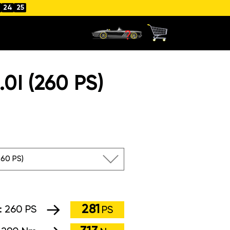
24
25
I (260 PS)
260 PS)
281
:
260 PS
PS