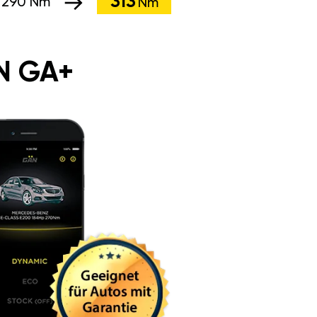
313
:
290 Nm
Nm
N GA+