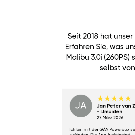
Seit 2018 hat unse
Erfahren Sie, was u
Malibu 3.0i (260PS)
selbst von
JA
Dino Wilmot New
Jan Peter van Zi
York
- IJmuiden
29 Dez 2023
27 März 2026
ith the Gan Ga +
Ich bin mit der GÄN Powerbox se