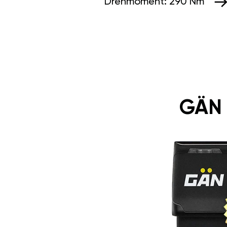
Drehmoment:
290 Nm
GÄN