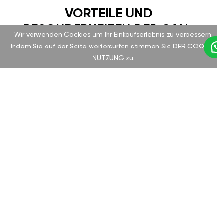
VORTEILE UND
BESONDERHEITEN DER GAN-
Wir verwenden Cookies um Ihr Einkaufserlebnis zu verbessern.
EINSTELLUNG
Indem Sie auf der Seite weitersurfen stimmen Sie
DER COOKIE-
NUTZUNG
zu.
Daihatsu Thor ist seit langem für seine
Zuverlässigkeit und Komfort bekannt. Das
Chiptuning des deutschen Herstellers GAN hilft
Ihnen, das volle Potenzial Ihres Fahrzeugs zu
entfalten, ohne die Garantie zu verlieren.
Geeignet für alle Motortypen und einfach zu
installieren.
VORTEILE DES GAN-
TUNING-MODULS: