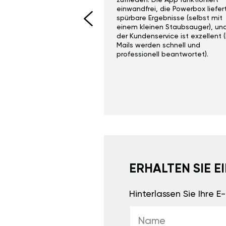
I would recommend this
zufrieden. Die App funktioniert
yone. Gan tuning is
einwandfrei, die Powerbox liefer
 unlike the crappy ones
spürbare Ergebnisse (selbst mit
 on Ebay.
einem kleinen Staubsauger), un
der Kundenservice ist exzellent (
Mails werden schnell und
professionell beantwortet).
ERHALTEN SIE 
Hinterlassen Sie Ihre 