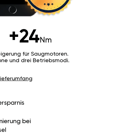
+24
Nm
igerung für Saugmotoren.
ne und drei Betriebsmodi.
Lieferumfang
ersparnis
ierung bei
el