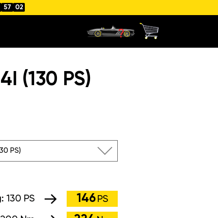
57
01
 (130 PS)
130 PS)
146
g:
130 PS
PS