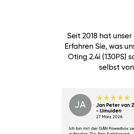
Seit 2018 hat unse
Erfahren Sie, was u
Oting 2.4i (130PS)
selbst von
JA
Dino Wilmot New
Jan Peter van Zi
York
- IJmuiden
29 Dez 2023
27 März 2026
ith the Gan Ga +
Ich bin mit der GÄN Powerbox se