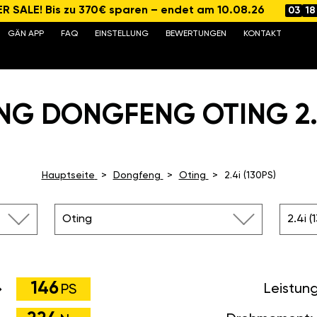
 SALE! Bis zu 370€ sparen – endet am 10.08.26
03
18
GÄN APP
FAQ
EINSTELLUNG
BEWERTUNGEN
KONTAKT
NG DONGFENG OTING 2.4I
Hauptseite
Dongfeng
Oting
2.4i (130PS)
Oting
2.4i (
146
Leistun
PS