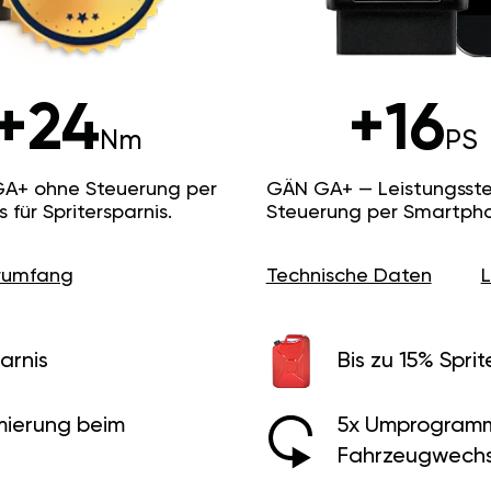
+24
+16
Nm
PS
GA+ ohne Steuerung per
GÄN GA+ — Leistungsste
ür Spritersparnis.
Steuerung per Smartpho
erumfang
Technische Daten
arnis
Bis zu 15% Sprit
ierung beim
5x Umprogramm
Fahrzeugwechs