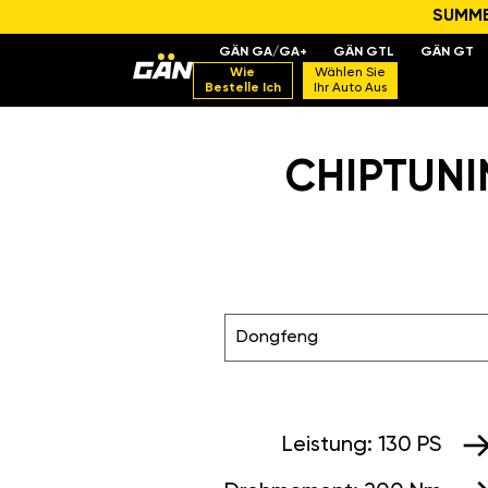
SUMMER
GÄN GA/GA+
GÄN GTL
GÄN GT
Wie
Wählen Sie
Bestelle Ich
Ihr Auto Aus
CHIPTUNI
Dongfeng
Leistung:
130 PS