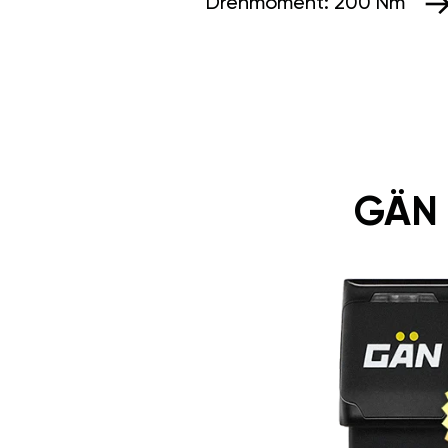
Drehmoment:
200 Nm
GÄN