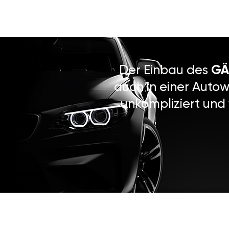
Der Einbau des
GÄ
auch in einer Autow
unkompliziert und