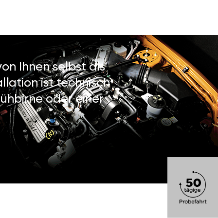
on Ihnen selbst als
lation ist technisch
ühbirne oder einer