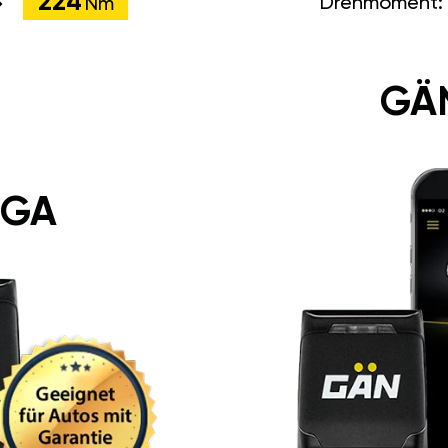
224
Drehmoment:
Nm
GÄ
 GA