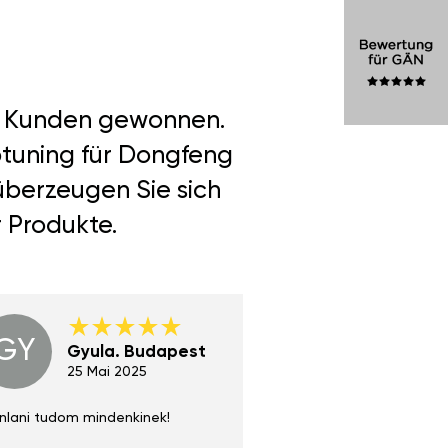
er Kunden gewonnen.
ptuning für Dongfeng
überzeugen Sie sich
r Produkte.
GY
GE
Gyula. Budapest
Gerha
Regen
25 Mai 2025
02 Juni 
nlani tudom mindenkinek!
Absolut zu empfehlen