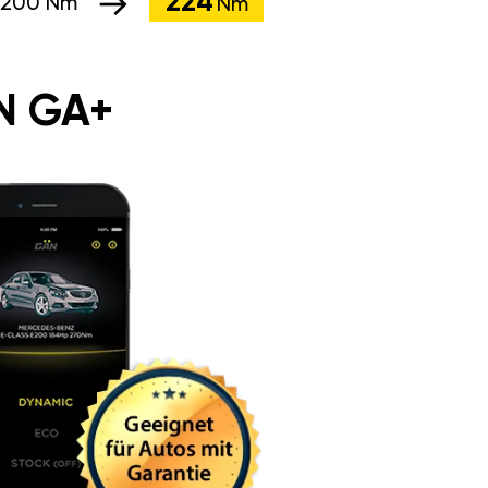
224
200 Nm
Nm
N GA+