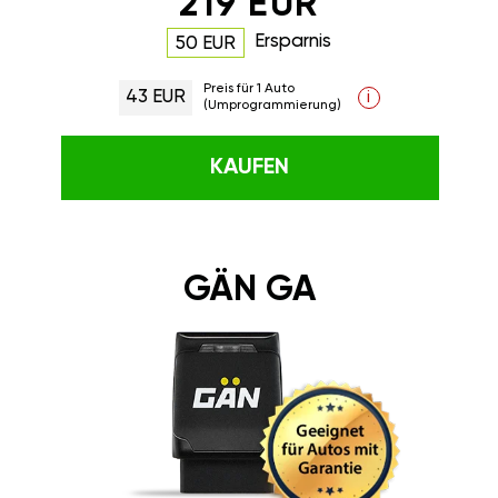
219 EUR
Ersparnis
50 EUR
Preis für 1 Auto
43 EUR
i
(Umprogrammierung)
KAUFEN
GÄN GA