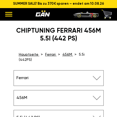
SUMMER SALE! Bis zu 370€ sparen – endet am 10.08.26
CHIPTUNING FERRARI 456M
5.5I (442 PS)
Hauptseite
Ferrari
456M
5.5i
(442PS)
Ferrari
456M