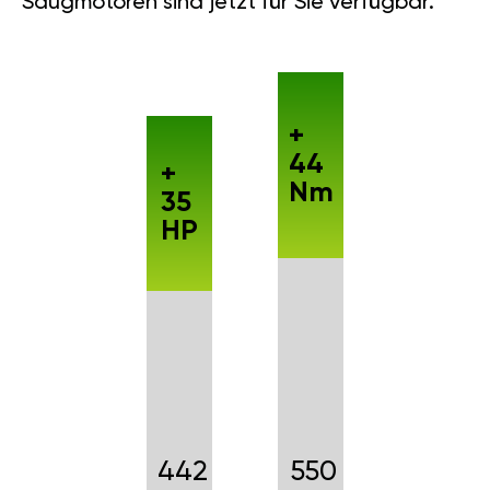
Saugmotoren sind jetzt für Sie verfügbar.
+
44
+
Nm
35
HP
442
550