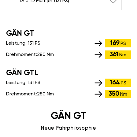
1.9 JTD Multijet (131 PS)
GÄN GT
169
Leistung:
131 PS
PS
361
Drehmoment:
280 Nm
Nm
GÄN GTL
164
Leistung:
131 PS
PS
350
Drehmoment:
280 Nm
Nm
GÄN GT
Neue Fahrphilosophie