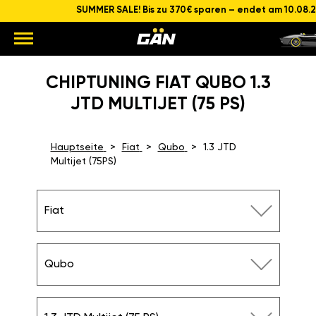
SUMMER SALE! Bis zu 370€ sparen – endet am 10.08.
CHIPTUNING FIAT QUBO 1.3
JTD MULTIJET (75 PS)
Hauptseite
Fiat
Qubo
1.3 JTD
Multijet (75PS)
Fiat
Qubo