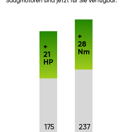
Saugmotoren sind jetzt für Sie verfügbar.
+
28
+
Nm
21
HP
175
237