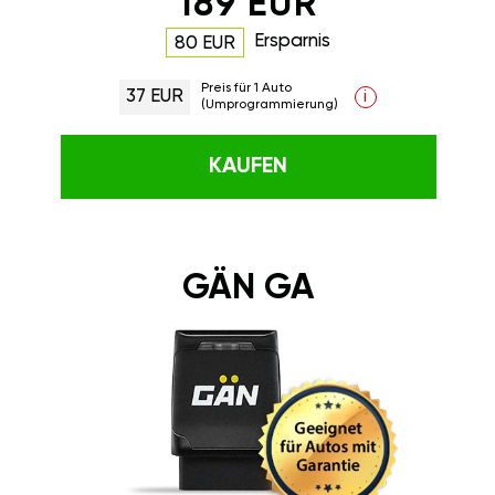
189 EUR
Ersparnis
80 EUR
Preis für 1 Auto
37 EUR
i
(Umprogrammierung)
KAUFEN
GÄN GA