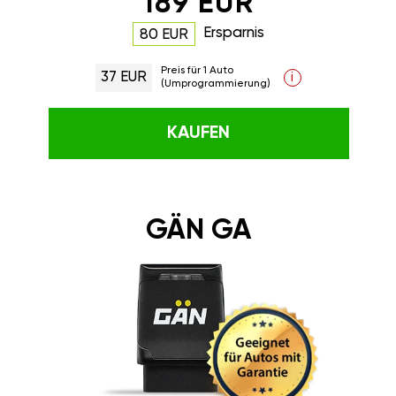
189 EUR
Ersparnis
80 EUR
Preis für 1 Auto
37 EUR
i
(Umprogrammierung)
KAUFEN
GÄN GA