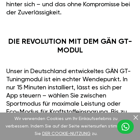
hinter sich – und das ohne Kompromisse bei
der Zuverlässigkeit.
DIE REVOLUTION MIT DEM GÄN GT-
MODUL
Unser in Deutschland entwickeltes GÄN GT-
Tuningmodul ist ein echter Wendepunkt. In
nur 15 Minuten installiert, lässt es sich per
App steuern – wählen Sie zwischen
Sportmodus für maximale Leistung oder
Eco-Modus für Kraftstoffeinsparung. Bis zu
Wir verwenden Cookies um Ihr Einkaufserlebnis zu
30 % mehr Leistung sind möglich, ohne
verbessern. Indem Sie auf der Seite weitersurfen stimmen
Eingriff in die Steuergeräte. Dazu bieten wir
Sie
DER COOKIE-NUTZUNG
zu.
eine 2-jährige Motorgarantie bis 5.000 €