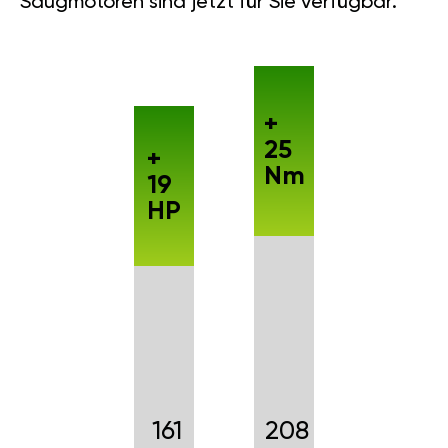
Saugmotoren sind jetzt für Sie verfügbar.
+
25
+
Nm
19
HP
161
208