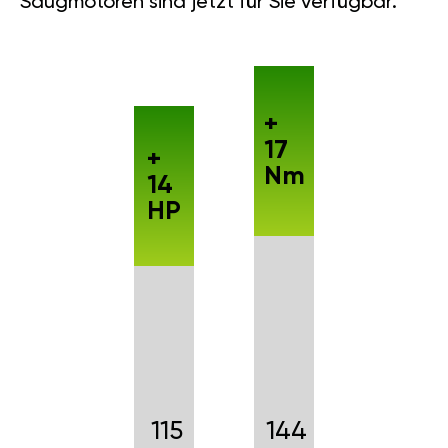
Saugmotoren sind jetzt für Sie verfügbar.
+
17
+
Nm
14
HP
115
144