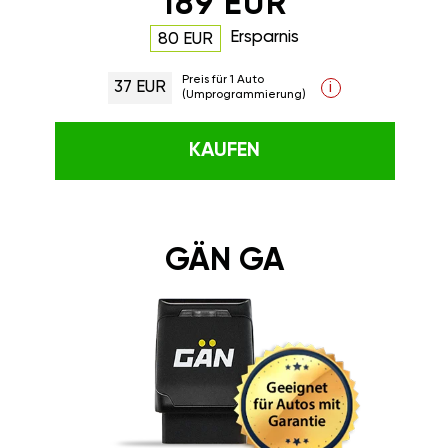
189 EUR
Ersparnis
80 EUR
Preis für 1 Auto
37 EUR
i
(Umprogrammierung)
KAUFEN
GÄN GA