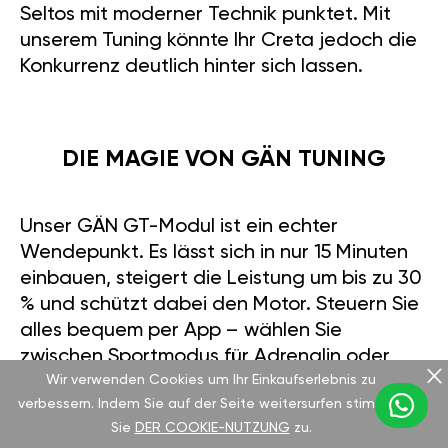
Seltos mit moderner Technik punktet. Mit
unserem Tuning könnte Ihr Creta jedoch die
Konkurrenz deutlich hinter sich lassen.
DIE MAGIE VON GÄN TUNING
Unser GÄN GT-Modul ist ein echter
Wendepunkt. Es lässt sich in nur 15 Minuten
einbauen, steigert die Leistung um bis zu 30
% und schützt dabei den Motor. Steuern Sie
alles bequem per App – wählen Sie
zwischen Sportmodus für Adrenalin oder
Wir verwenden Cookies um Ihr Einkaufserlebnis zu
Eco-Modus für Sparsamkeit. Dazu bieten wir
verbessern. Indem Sie auf der Seite weitersurfen stimmen
eine 2-Jahres-Garantie bis zu 5.000 € und
Sie
DER COOKIE-NUTZUNG
zu.
eine 50-Tage-Testphase. Überzeugt?