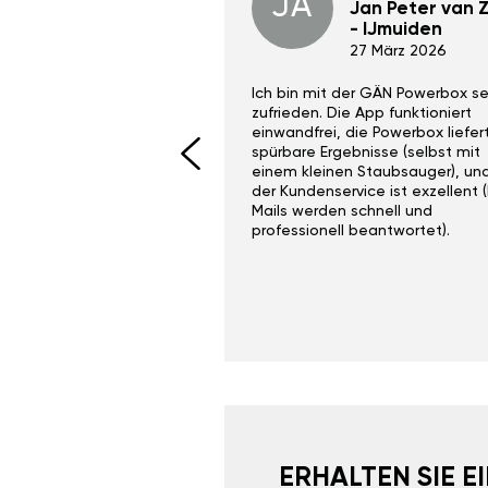
JA
Dino Wilmot New
Jan Peter van Zi
York
- IJmuiden
29 Dez 2023
27 März 2026
ith the Gan Ga +
Ich bin mit der GÄN Powerbox se
I would recommend this
zufrieden. Die App funktioniert
yone. Gan tuning is
einwandfrei, die Powerbox liefer
 unlike the crappy ones
spürbare Ergebnisse (selbst mit
 on Ebay.
einem kleinen Staubsauger), un
der Kundenservice ist exzellent (
Mails werden schnell und
professionell beantwortet).
ERHALTEN SIE 