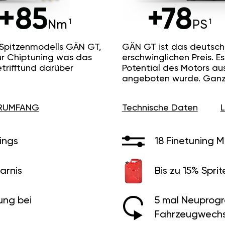
+85
+78
Nm
PS
 Spitzenmodells GÄN GT,
GÄN GT ist das deutsc
ür Chiptuning was das
erschwinglichen Preis. 
etrifftund darüber
Potential des Motors au
angeboten wurde. Ganz 
ERUMFANG
Technische Daten
ings
18 Finetuning 
arnis
Bis zu 15% Sprit
ung bei
5 mal Neuprog
Fahrzeugwechs