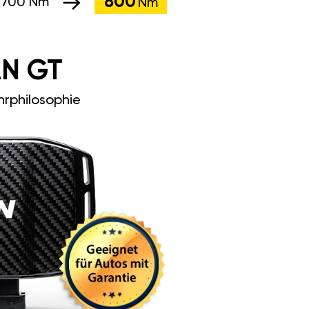
800
:
700 Nm
Nm
N GT
rphilosophie