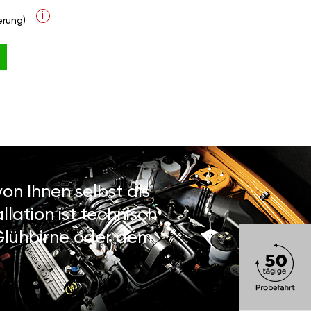
i
rung)
on Ihnen selbst als
lation ist technisch
 Glühbirne oder dem