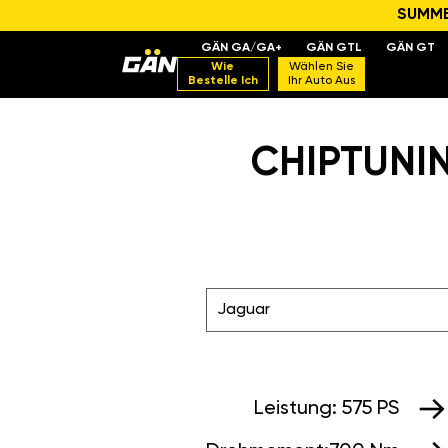
SUMMER
GÄN GA/GA+
GÄN GTL
GÄN GT
Wie
Wählen Sie
Bestelle Ich
Ihr Auto Aus
CHIPTUNIN
Jaguar
Leistung:
575 PS