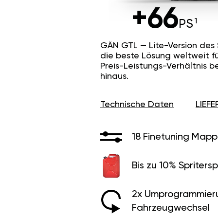
+66
PS
GÄN GTL — Lite-Version des
die beste Lösung weltweit f
Preis-Leistungs-Verhältnis b
hinaus.
Technische Daten
LIEF
18 Finetuning Mapp
Bis zu 10% Spritersp
2x Umprogrammier
Fahrzeugwechsel