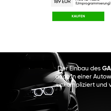
189 EUR
(Umprogrammierung)
KAUFEN
Der Einbau des
GA
auch in einer Autow
unkompliziert und 