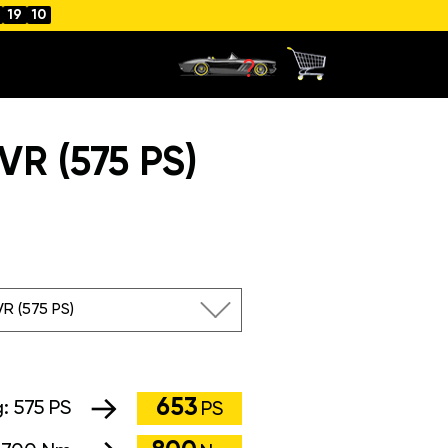
19
09
R (575 PS)
VR (575 PS)
653
g:
575 PS
PS