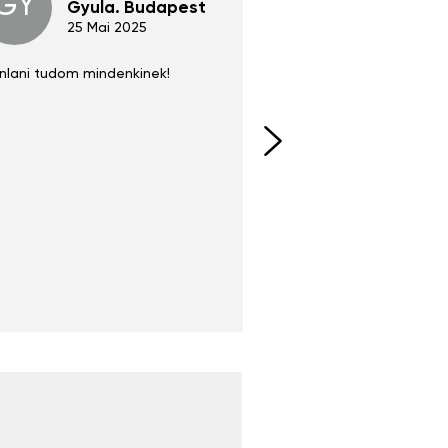
GY
GE
Gyula. Budapest
Gerha
Regen
25 Mai 2025
02 Juni 
nlani tudom mindenkinek!
Absolut zu empfehlen
fühlt sich agiler und sp