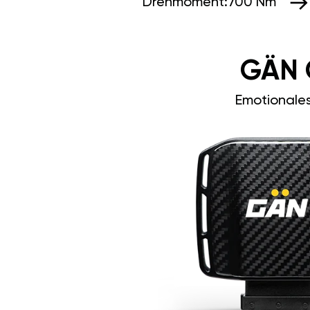
Drehmoment:
700 Nm
GÄN 
Emotionale