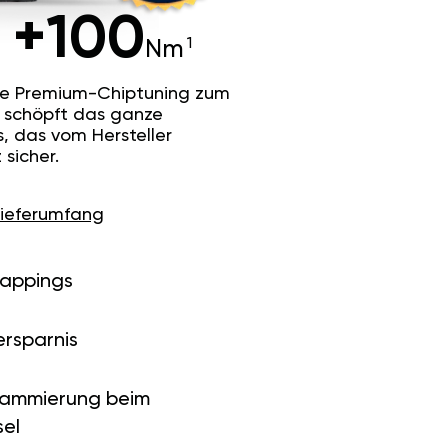
+100
Nm
he Premium-Chiptuning zum
Es schöpft das ganze
s, das vom Hersteller
sicher.
Lieferumfang
Mappings
ersparnis
rammierung beim
el