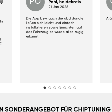
PO
jl
Pohl, heidekreis
21 Jan 2026
Die App bzw. auch die obd dongle
Ajá
hr
ließen sich leicht und einfach
installatieren sowie Einrichten auf
t
das Fahrzeug es wurde alles zügig
erkannt.
d
E-
EIN SONDERANGEBOT FÜR CHIPTUNING