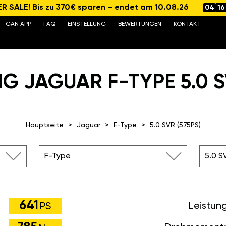
 SALE! Bis zu 370€ sparen – endet am 10.08.26
04
16
GÄN APP
FAQ
EINSTELLUNG
BEWERTUNGEN
KONTAKT
G JAGUAR F-TYPE 5.0 SV
Hauptseite
Jaguar
F-Type
5.0 SVR (575PS)
F-Type
5.0 S
641
Leistun
PS