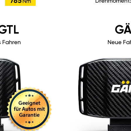
785
Drehmoment
Nm
GTL
GÄ
s Fahren
Neue Fah