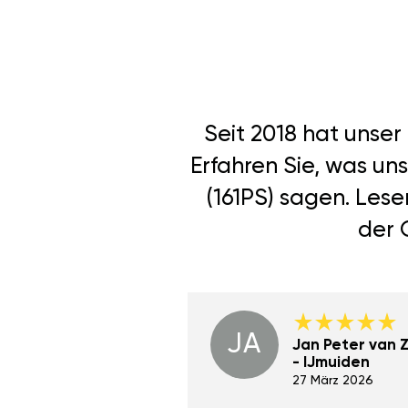
Seit 2018 hat unse
Erfahren Sie, was un
(161PS) sagen. Les
der 
JA
Dino Wilmot New
Jan Peter van Zi
York
- IJmuiden
29 Dez 2023
27 März 2026