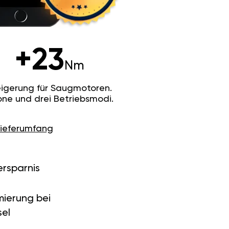
+23
Nm
igerung für Saugmotoren.
ne und drei Betriebsmodi.
Lieferumfang
ersparnis
ierung bei
el