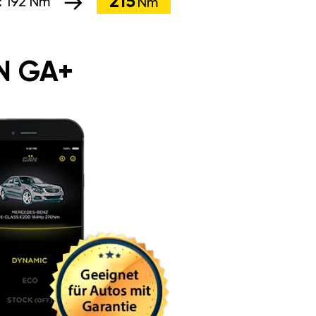
215
:
192 Nm
Nm
N GA+