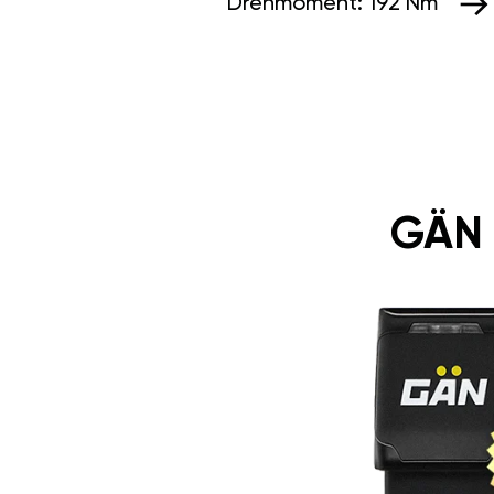
Drehmoment:
192 Nm
GÄN