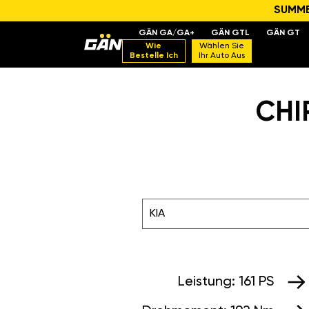
SUMMER
GÄN GA/GA+
GÄN GTL
GÄN GT
Wie
Wählen Sie
Bestelle Ich
Ihr Auto Aus
CHIP
KIA
Leistung:
161 PS