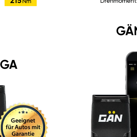
215
Drehmoment
Nm
GÄ
 GA