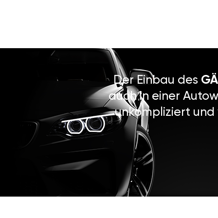
Der Einbau des
GÄ
auch in einer Autow
unkompliziert und