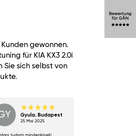
er Kunden gewonnen.
ning für KIA KX3 2.0i
Sie sich selbst von
ukte.
GY
GE
Gyula. Budapest
Gerha
Regen
25 Mai 2025
02 Juni 
nlani tudom mindenkinek!