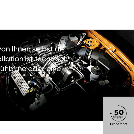
on Ihnen selbst als
lation ist technisch
ühbirne oder einer