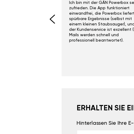
ith the Gan Ga +
Ich bin mit der GÄN Powerbox se
I would recommend this
zufrieden. Die App funktioniert
yone. Gan tuning is
einwandfrei, die Powerbox liefer
 unlike the crappy ones
spürbare Ergebnisse (selbst mit
 on Ebay.
einem kleinen Staubsauger), un
der Kundenservice ist exzellent (
Mails werden schnell und
professionell beantwortet).
ERHALTEN SIE 
Hinterlassen Sie Ihre 