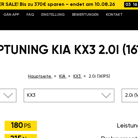
 SALE! Bis zu 370€ sparen – endet am 10.08.26
03
16
GÄN APP
FAQ
EINSTELLUNG
BEWERTUNGEN
KONTAKT
TUNING KIA KX3 2.0I (16
Hauptseite
KIA
KX3
2.0i (161PS)
KX3
2.0i (
180
Leistu
PS