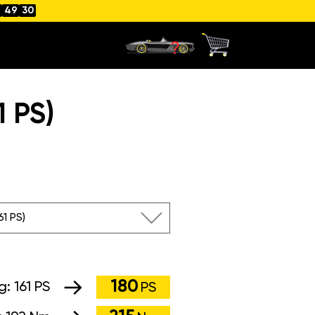
49
29
1 PS)
161 PS)
180
ng:
161 PS
PS