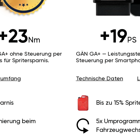
+23
+19
Nm
PS
GA+ ohne Steuerung per
GÄN GA+ — Leistungsste
ür Spritersparnis.
Steuerung per Smartpho
erumfang
Technische Daten
arnis
Bis zu 15% Sprit
ierung beim
5x Umprogramm
Fahrzeugwechs