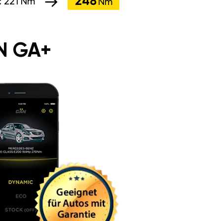
248
:
221 Nm
Nm
N GA+