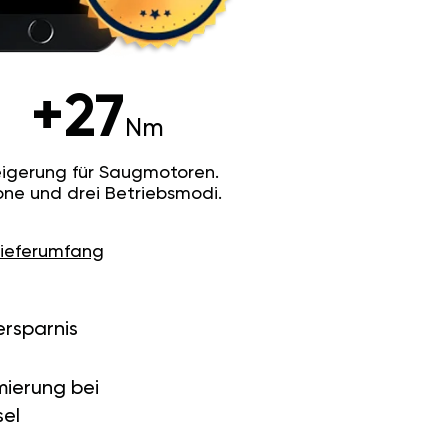
+27
Nm
igerung für Saugmotoren.
ne und drei Betriebsmodi.
Lieferumfang
ersparnis
ierung bei
el