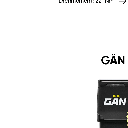
Drehmoment:
221 Nm
GÄN