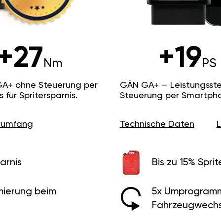
+27
+19
Nm
PS
GA+ ohne Steuerung per
GÄN GA+ — Leistungsste
ür Spritersparnis.
Steuerung per Smartpho
erumfang
Technische Daten
arnis
Bis zu 15% Sprit
ierung beim
5x Umprogramm
Fahrzeugwechs