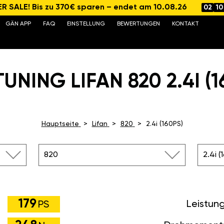
 SALE! Bis zu 370€ sparen – endet am 10.08.26
02
10
GÄN APP
FAQ
EINSTELLUNG
BEWERTUNGEN
KONTAKT
UNING LIFAN 820 2.4I (1
Hauptseite
Lifan
820
2.4i (160PS)
820
2.4i (
179
Leistun
PS