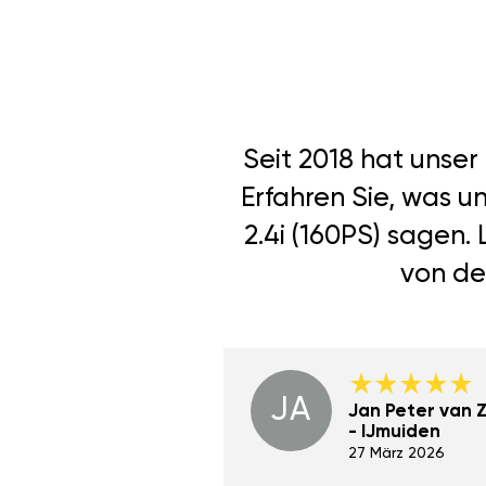
Seit 2018 hat unse
Erfahren Sie, was u
2.4i (160PS) sagen.
von de
JA
Dino Wilmot New
Jan Peter van Zi
York
- IJmuiden
29 Dez 2023
27 März 2026