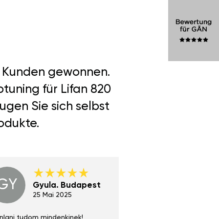
er Kunden gewonnen.
tuning für Lifan 820
ugen Sie sich selbst
odukte.
GY
GE
Gyula. Budapest
Gerha
Regen
25 Mai 2025
02 Juni 
nlani tudom mindenkinek!