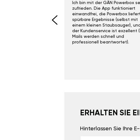
ith the Gan Ga +
Ich bin mit der GÄN Powerbox se
I would recommend this
zufrieden. Die App funktioniert
yone. Gan tuning is
einwandfrei, die Powerbox liefer
 unlike the crappy ones
spürbare Ergebnisse (selbst mit
 on Ebay.
einem kleinen Staubsauger), un
der Kundenservice ist exzellent (
Mails werden schnell und
professionell beantwortet).
ERHALTEN SIE 
Hinterlassen Sie Ihre 