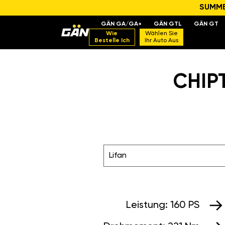
SUMMER
GÄN GA/GA+
GÄN GTL
GÄN GT
Wie
Wählen Sie
Bestelle Ich
Ihr Auto Aus
CHIPT
Lifan
Leistung:
160 PS