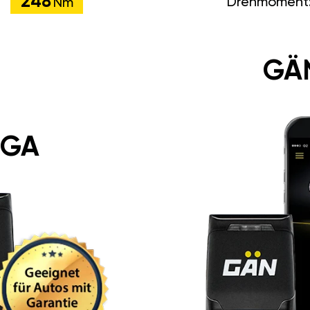
248
Drehmoment
Nm
GÄ
 GA