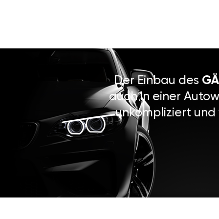
Der Einbau des
GÄ
auch in einer Autow
unkompliziert und