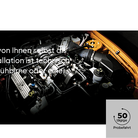
on Ihnen selbst als
lation ist technisch
ühbirne oder einer