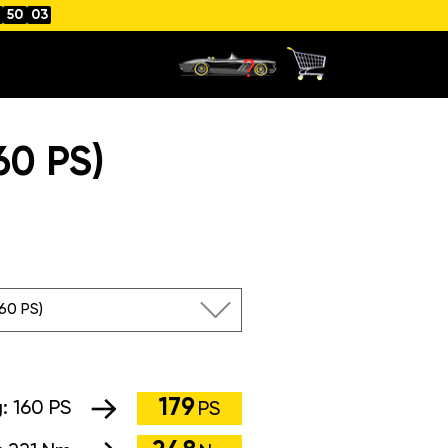
50
02
60 PS)
160 PS)
179
g:
160 PS
PS