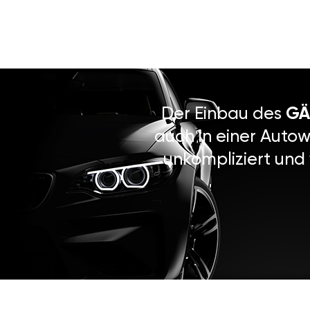
Der Einbau des
GÄ
auch in einer Autow
unkompliziert und