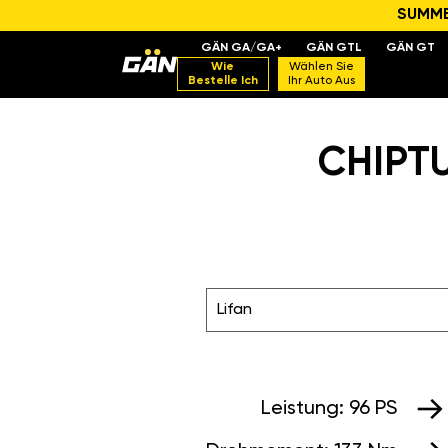
SUMMER
GÄN GA/GA+
GÄN GTL
GÄN GT
Wie
Wählen Sie
Bestelle Ich
Ihr Auto Aus
CHIPTU
Lifan
Leistung:
96 PS