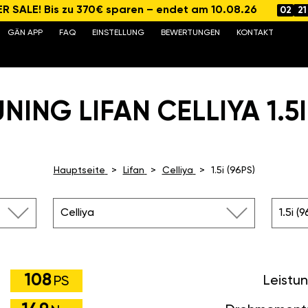
 SALE! Bis zu 370€ sparen – endet am 10.08.26
02
21
GÄN APP
FAQ
EINSTELLUNG
BEWERTUNGEN
KONTAKT
NING LIFAN CELLIYA 1.5I 
Hauptseite
Lifan
Celliya
1.5i (96PS)
Celliya
1.5i (
108
Leistu
PS