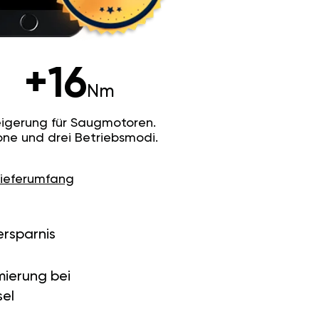
+16
Nm
igerung für Saugmotoren.
ne und drei Betriebsmodi.
Lieferumfang
ersparnis
ierung bei
el