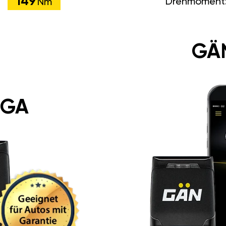
149
Drehmoment
Nm
GÄ
 GA