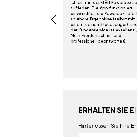
ith the Gan Ga +
Ich bin mit der GÄN Powerbox se
I would recommend this
zufrieden. Die App funktioniert
yone. Gan tuning is
einwandfrei, die Powerbox liefer
 unlike the crappy ones
spürbare Ergebnisse (selbst mit
 on Ebay.
einem kleinen Staubsauger), un
der Kundenservice ist exzellent (
Mails werden schnell und
professionell beantwortet).
ERHALTEN SIE 
Hinterlassen Sie Ihre 