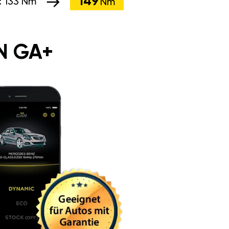
149
:
133 Nm
Nm
N GA+