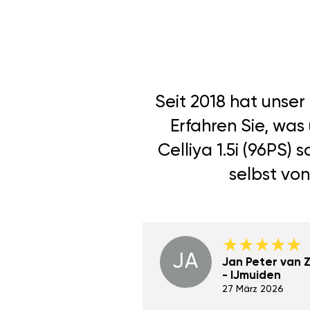
Seit 2018 hat unse
Erfahren Sie, was
Celliya 1.5i (96PS)
selbst von
JA
Dino Wilmot New
Jan Peter van Zi
York
- IJmuiden
29 Dez 2023
27 März 2026