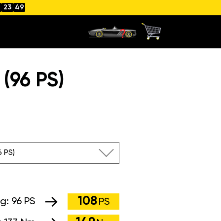
23
48
(96 PS)
96 PS)
108
ng:
96 PS
PS