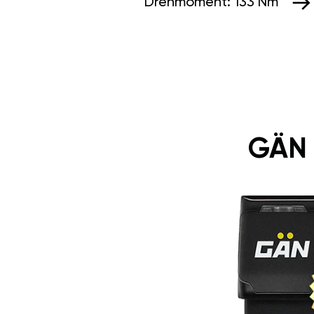
Drehmoment:
133 Nm
GÄN