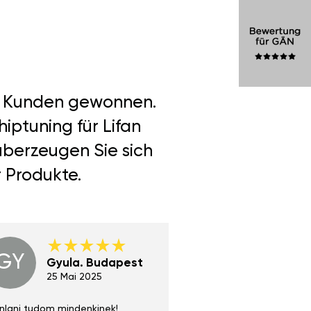
er Kunden gewonnen.
iptuning für Lifan
 überzeugen Sie sich
r Produkte.
GY
GE
Gyula. Budapest
Gerha
Regen
25 Mai 2025
02 Juni 
nlani tudom mindenkinek!