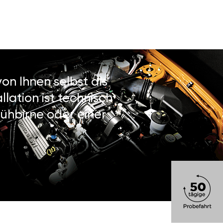
on Ihnen selbst als
lation ist technisch
ühbirne oder einer