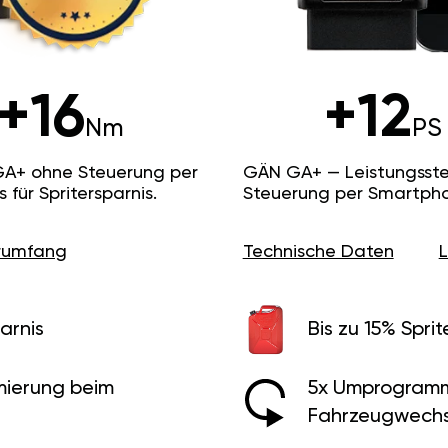
+16
+12
Nm
PS
GA+ ohne Steuerung per
GÄN GA+ — Leistungsste
ür Spritersparnis.
Steuerung per Smartpho
erumfang
Technische Daten
arnis
Bis zu 15% Sprit
ierung beim
5x Umprogramm
Fahrzeugwechs