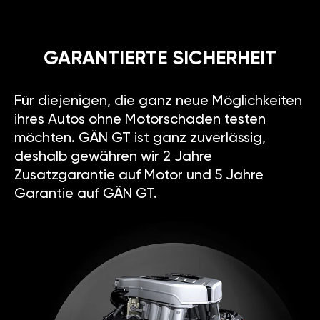
GÄN
TUNING
oder
KENNFELD-
OPTIMIERUNG