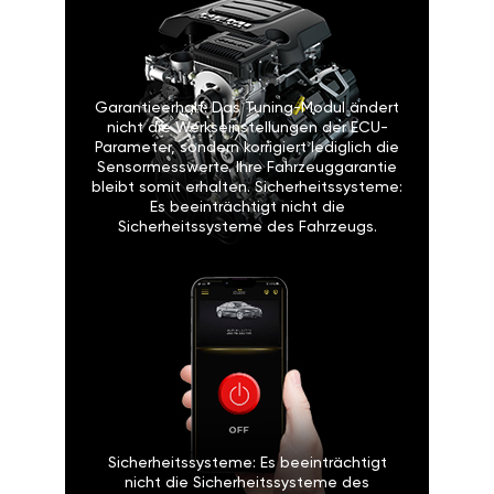
Einfache Installation: Das GAN-
Modul kann leicht von Ihnen selbst
oder in einer Autowerkstatt
eingebaut werden. Die Installation
ist vergleichbar mit dem Wechseln
einer Glühbirne oder Batterie.
Garantieerhalt: Das Tuning-Modul
ändert nicht die Werkseinstellungen
der ECU-Parameter, sondern
korrigiert lediglich die
Sensormesswerte. Ihre
Fahrzeuggarantie bleibt somit
erhalten. Sicherheitssysteme: Es
beeinträchtigt nicht die
Sicherheitssysteme des Fahrzeugs.