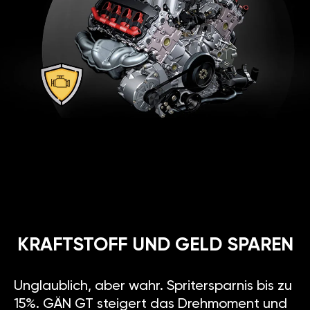
Vergleich von
2
Chiptuning-Methoden
GARANTIERTE
SICHERHEIT
Für diejenigen, die ganz neue
Möglichkeiten ihres Autos ohne
Motorschaden testen möchten.
GÄN GT ist ganz zuverlässig,
deshalb gewähren wir 2 Jahre
Zusatzgarantie auf Motor und 5