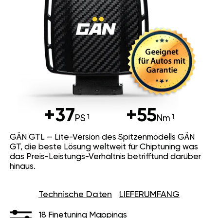
+37
+55
PS
Nm
GÄN GTL — Lite-Version des
Spitzenmodells GÄN GT, die beste
Lösung weltweit für Chiptuning was
das Preis-Leistungs-Verhältnis
betrifftund darüber hinaus.
Technische Daten
LIEFERUMFANG
18 Finetuning Mappings
Bis zu 10% Spritersparnis
2x Umprogrammierung bei