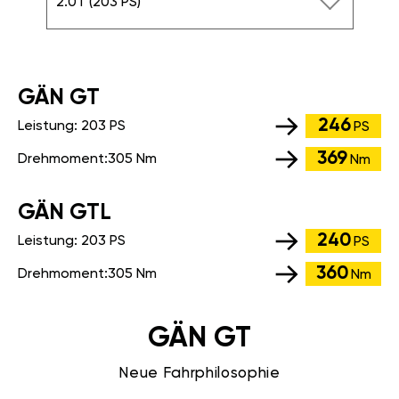
2.0T (203 PS)
GÄN GT
246
Leistung:
203 PS
PS
369
Drehmoment:
305 Nm
Nm
GÄN GTL
240
Leistung:
203 PS
PS
360
Drehmoment:
305 Nm
Nm
GÄN GT
Neue Fahrphilosophie