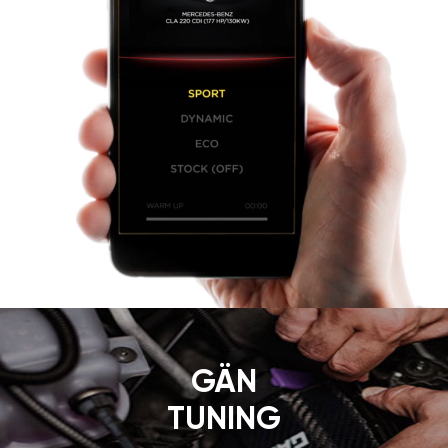
IST EINFACH.
Der Modus „SPORT“ ist nur für
die Version GÄN GT verfügbar.
Volle Leistungskontrolle in Ihren
Händen. Die stylische App
macht die Verwendung von
GÄN GT
bequemer. Die App
ermöglicht den Modus an Ihren
individuellen Fahrstil
anzupassen. Sie können die
Modi mit einem Touch schalten.
Leistungszuwachs „SPORT“
oder Spritersparnis „ECO“ –
das entscheiden Sie selbst.
Gegebenenfalls kann man das