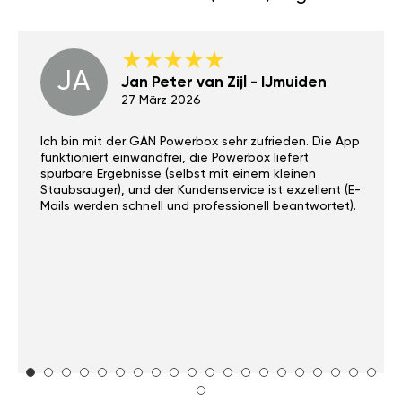
das Chiptuning für Lincoln MKZ
2.0T (203PS) sagen.
JA
Jan Peter van Zijl - IJmuiden
27 März 2026
Ich bin mit der GÄN Powerbox sehr zufrieden. Die App
funktioniert einwandfrei, die Powerbox liefert
spürbare Ergebnisse (selbst mit einem kleinen
Staubsauger), und der Kundenservice ist exzellent (E-
Mails werden schnell und professionell beantwortet).