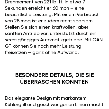
LINCOLN MKZ 2.0T
203HP: ENTFESSELN SIE
DIE KRAFT MIT GÄN
TUNING
Wir bei GÄN Tuning möchten
Ihnen den Lincoln MKZ 2.0T
203HP vorstellen – ein
Fahrzeug, das Luxus und
beeindruckende Leistung
vereint. Wenn Sie auf der Suche
nach etwas
Außergewöhnlichem sind,
werden Sie von diesem
amerikanischen Meisterwerk