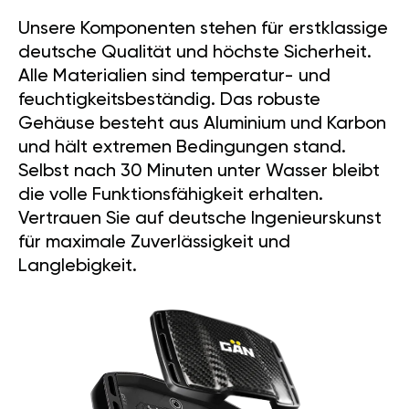
203
305
PS
Nm
Leistung
Drehmoment
*Die Daten wurden für GÄN GT
angegeben.
PREMIUM DEUTSCHE