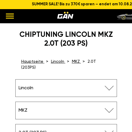
SUMMER SALE! Bis zu 370€ sparen – endet am 10.08.26
CHIPTUNING LINCOLN
MKZ 2.0T (203 PS)
Hauptseite
Lincoln
MKZ
2.0T (203PS)
Lincoln
MKZ