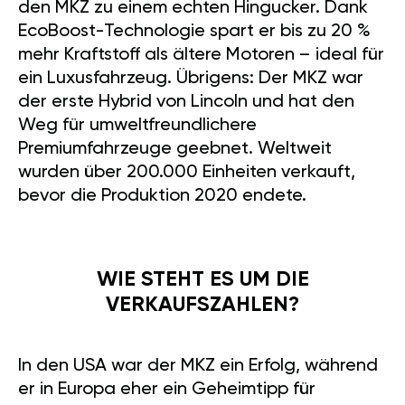
begeistert sein. Lassen Sie sich
von uns zeigen, wie Sie mit
unserem GAN GT Modul das
volle Potenzial dieses
Fahrzeugs entfesseln können.
WAS STECKT UNTER DER
HAUBE?
Der 2.0-Liter-Turbo-EcoBoost-
Motor des MKZ liefert 203 PS
und ein kräftiges Drehmoment
von 221 lb-ft. In etwa 7
Sekunden erreicht er 60 mph –
eine beachtliche Leistung. Mit