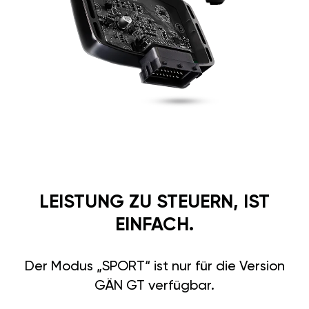
QUALITÄT
Unsere Komponenten stehen für
erstklassige deutsche Qualität
und höchste Sicherheit. Alle
Materialien sind temperatur-
und feuchtigkeitsbeständig.
Das robuste Gehäuse besteht
aus Aluminium und Karbon und
hält extremen Bedingungen
stand. Selbst nach 30 Minuten
unter Wasser bleibt die volle
Funktionsfähigkeit erhalten.
Vertrauen Sie auf deutsche
Ingenieurskunst für maximale
Zuverlässigkeit und
Langlebigkeit.