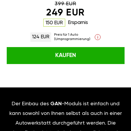
Preis für 1 Auto
124 EUR
i
(Umprogrammierung)
KAUFEN
Der Einbau des
GAN
-Moduls ist
einfach und kann sowohl von
Ihnen selbst als auch in einer
Autowerkstatt durchgeführt
werden. Die Installation ist
technisch unkompliziert und
vergleichbar mit dem Austausch