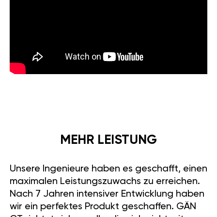
Leistung. Die herausragenden
Eigenschaften von GÄN GT
machen jede Fahrt zu einem
echten Erlebnis. Erleben Sie den
Spaß am Fahren neu mit
GÄN
GT
. Chiptuning für Lincoln MKZ
2.0T (203PS) stellt sicher, dass
Sie jede Fahrt voll genießen
können.