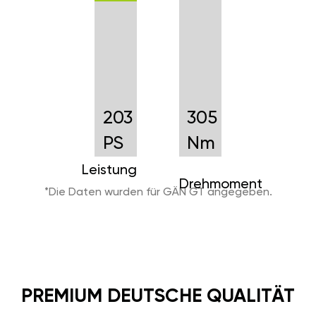
wollen. Sie erhalten immer die
neueste Version der Software
für Ihr Auto, die Sie einfach per
Smartphone aktualisieren
können. Mit GÄN GT sind Sie
immer auf dem neuesten Stand
der Technik.
+
64
+
Nm
43
PS