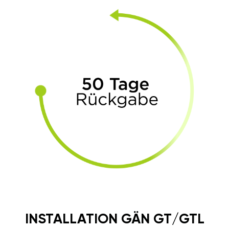
KRAFTSTOFF UND
GELD SPAREN
Unglaublich, aber wahr.
Spritersparnis bis zu 15%. GÄN
GT steigert das Drehmoment
und lässt in den nächst-
höheren Gang schneller
schalten. Dadurch fahren Sie
ruckfrei und sparsam.