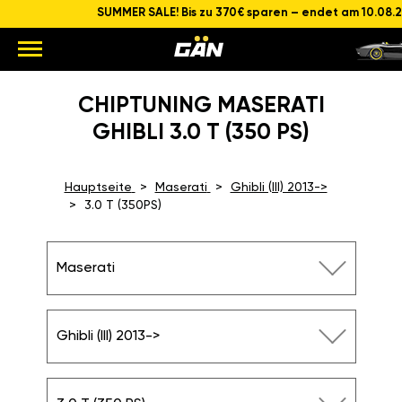
SUMMER SALE! Bis zu 370€ sparen – endet am 10.08.
CHIPTUNING MASERATI
GHIBLI 3.0 T (350 PS)
Hauptseite
Maserati
Ghibli (III) 2013->
3.0 T (350PS)
Maserati
Ghibli (III) 2013->