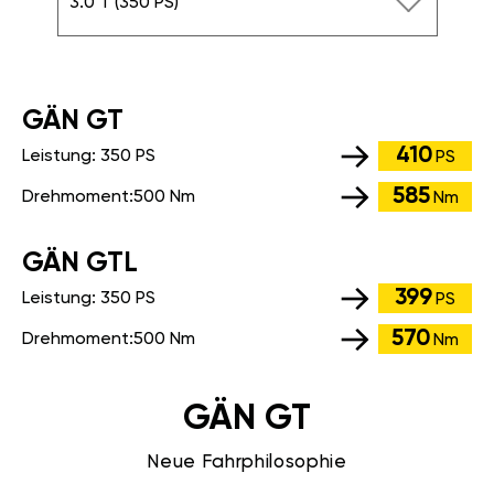
3.0 T (350 PS)
GÄN GT
410
Leistung:
350 PS
PS
585
Drehmoment:
500 Nm
Nm
GÄN GTL
399
Leistung:
350 PS
PS
570
Drehmoment:
500 Nm
Nm
GÄN GT
Neue Fahrphilosophie