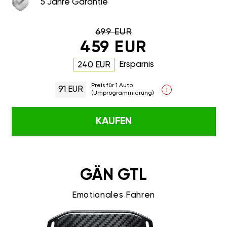
5 Jahre Garantie
699 EUR
459 EUR
Ersparnis
240 EUR
Preis für 1 Auto
91 EUR
i
(Umprogrammierung)
KAUFEN
GÄN GTL
Emotionales Fahren