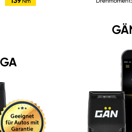
139
Drehmoment
Nm
GÄ
 GA