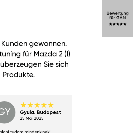
er Kunden gewonnen.
uning für Mazda 2 (I)
 überzeugen Sie sich
r Produkte.
GY
GE
Gyula. Budapest
Gerha
Regen
25 Mai 2025
02 Juni 
nlani tudom mindenkinek!