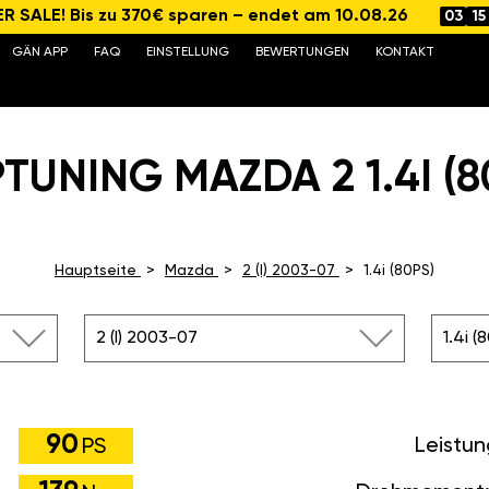
 SALE! Bis zu 370€ sparen – endet am 10.08.26
03
15
GÄN APP
FAQ
EINSTELLUNG
BEWERTUNGEN
KONTAKT
TUNING MAZDA 2 1.4I (8
Hauptseite
Mazda
2 (I) 2003-07
1.4i (80PS)
2 (I) 2003-07
1.4i (
90
Leistu
PS