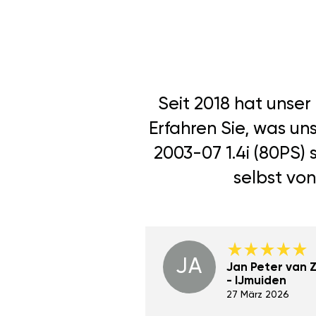
Seit 2018 hat unse
Erfahren Sie, was un
2003-07 1.4i (80PS)
selbst von
JA
Dino Wilmot New
Jan Peter van Zi
York
- IJmuiden
29 Dez 2023
27 März 2026