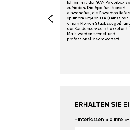
ith the Gan Ga +
Ich bin mit der GÄN Powerbox se
I would recommend this
zufrieden. Die App funktioniert
yone. Gan tuning is
einwandfrei, die Powerbox liefer
 unlike the crappy ones
spürbare Ergebnisse (selbst mit
 on Ebay.
einem kleinen Staubsauger), un
der Kundenservice ist exzellent (
Mails werden schnell und
professionell beantwortet).
ERHALTEN SIE 
Hinterlassen Sie Ihre 