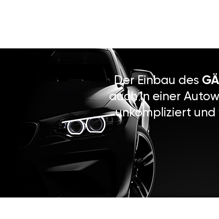
Der Einbau des
GÄ
auch in einer Autow
unkompliziert und