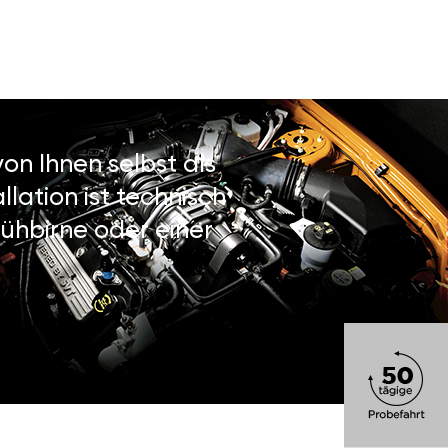
on Ihnen selbst als
lation ist technisch
ühbirne oder einer