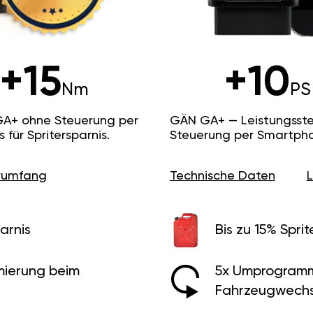
+15
+10
Nm
PS
GA+ ohne Steuerung per
GÄN GA+ — Leistungsste
ür Spritersparnis.
Steuerung per Smartpho
erumfang
Technische Daten
arnis
Bis zu 15% Sprit
ierung beim
5x Umprogramm
Fahrzeugwechs