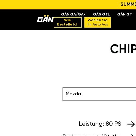
SUMMER
GÄN GA/GA+
GÄN GTL
GÄN GT
Wie
Wählen Sie
Bestelle Ich
Ihr Auto Aus
CHIP
Mazda
Leistung:
80 PS