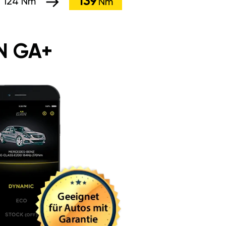
139
:
124 Nm
Nm
N GA+