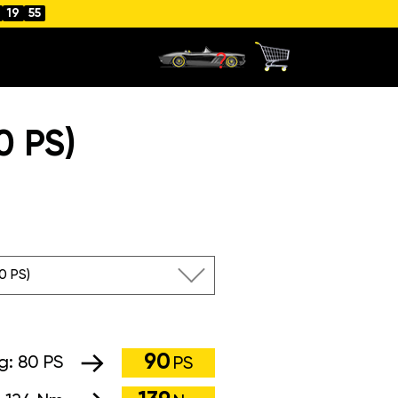
19
54
0 PS)
80 PS)
90
ng:
80 PS
PS