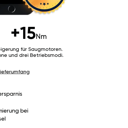
+15
Nm
igerung für Saugmotoren.
ne und drei Betriebsmodi.
Lieferumfang
ersparnis
ierung bei
el