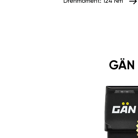
Drehmoment:
124 Nm
GÄN