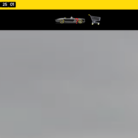
4
24
59