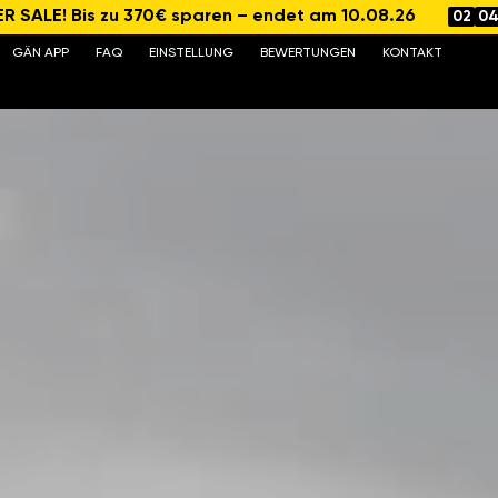
 SALE! Bis zu 370€ sparen – endet am 10.08.26
02
0
GÄN APP
FAQ
EINSTELLUNG
BEWERTUNGEN
KONTAKT