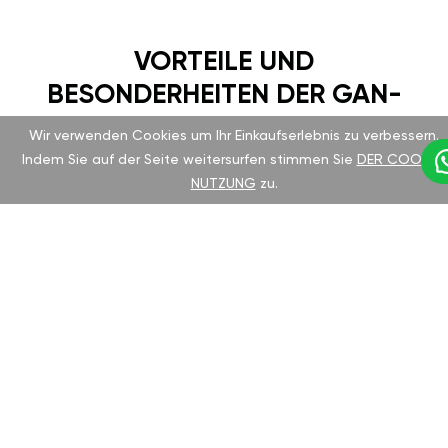
VORTEILE UND
BESONDERHEITEN DER GAN-
EINSTELLUNG
Wir verwenden Cookies um Ihr Einkaufserlebnis zu verbessern.
Indem Sie auf der Seite weitersurfen stimmen Sie
DER COOKIE-
NUTZUNG
zu.
Mazda CX-8 ist seit langem für seine
Zuverlässigkeit und Komfort bekannt. Das
Chiptuning des deutschen Herstellers GAN hilft
Ihnen, das volle Potenzial Ihres Fahrzeugs zu
entfalten, ohne die Garantie zu verlieren.
Geeignet für alle Motortypen und einfach zu
installieren.
VORTEILE DES GAN-
TUNING-MODULS: