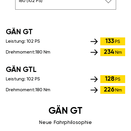
160 (102 PS)
GÄN GT
133
Leistung:
102 PS
PS
234
Drehmoment:
180 Nm
Nm
GÄN GTL
128
Leistung:
102 PS
PS
226
Drehmoment:
180 Nm
Nm
GÄN GT
Neue Fahrphilosophie