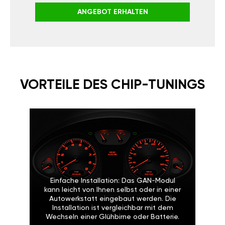
ANGEBOT ERHALTEN
VORTEILE DES CHIP-TUNINGS
Einfache Installation: Das GAN-Modul
kann leicht von Ihnen selbst oder in einer
Autowerkstatt eingebaut werden. Die
Installation ist vergleichbar mit dem
Wechseln einer Glühbirne oder Batterie.