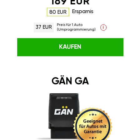
189 EUR
Ersparnis
80 EUR
Preis für 1 Auto
37 EUR
i
(Umprogrammierung)
KAUFEN
GÄN GA