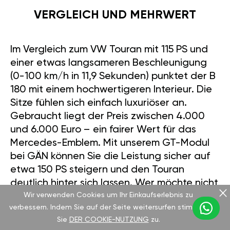
VERGLEICH UND MEHRWERT
Im Vergleich zum VW Touran mit 115 PS und
einer etwas langsameren Beschleunigung
(0-100 km/h in 11,9 Sekunden) punktet der B
180 mit einem hochwertigeren Interieur. Die
Sitze fühlen sich einfach luxuriöser an.
Gebraucht liegt der Preis zwischen 4.000
und 6.000 Euro – ein fairer Wert für das
Mercedes-Emblem. Mit unserem GT-Modul
bei GÄN können Sie die Leistung sicher auf
etwa 150 PS steigern und den Touran
deutlich hinter sich lassen. Wer möchte nicht
Wir verwenden Cookies um Ihr Einkaufserlebnis zu
diesen zusätzlichen Schub?
verbessern. Indem Sie auf der Seite weitersurfen stimmen
Sie
DER COOKIE-NUTZUNG
zu.