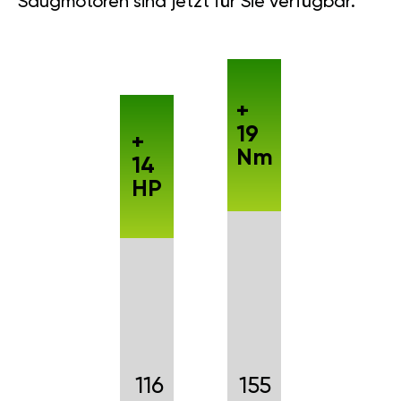
Saugmotoren sind jetzt für Sie verfügbar.
+
19
+
Nm
14
HP
116
155