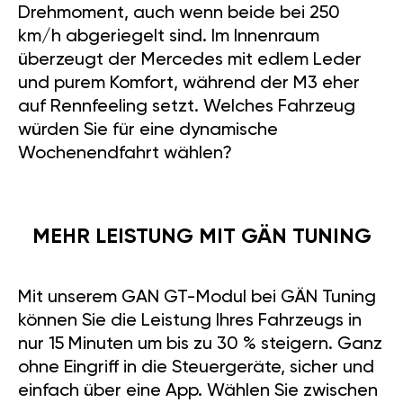
Drehmoment, auch wenn beide bei 250
km/h abgeriegelt sind. Im Innenraum
überzeugt der Mercedes mit edlem Leder
und purem Komfort, während der M3 eher
auf Rennfeeling setzt. Welches Fahrzeug
würden Sie für eine dynamische
Wochenendfahrt wählen?
MEHR LEISTUNG MIT GÄN TUNING
Mit unserem GAN GT-Modul bei GÄN Tuning
können Sie die Leistung Ihres Fahrzeugs in
Wir verwenden Cookies um Ihr Einkaufserlebnis zu
nur 15 Minuten um bis zu 30 % steigern. Ganz
verbessern. Indem Sie auf der Seite weitersurfen stimmen
ohne Eingriff in die Steuergeräte, sicher und
Sie
DER COOKIE-NUTZUNG
zu.
einfach über eine App. Wählen Sie zwischen