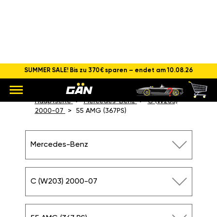
SUMMER SALE! Bis zu 370€ sparen – endet am 10.08.26
CHIPTUNING MERCEDES-
BENZ C 55 AMG (367 PS)
Hauptseite
Mercedes-Benz
C (W203)
2000-07
55 AMG (367PS)
Mercedes-Benz
C (W203) 2000-07