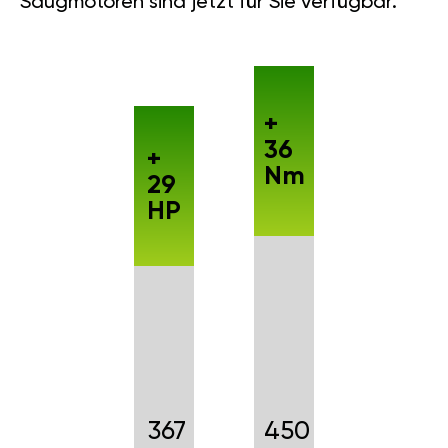
Saugmotoren sind jetzt für Sie verfügbar.
+
36
+
Nm
29
HP
367
450