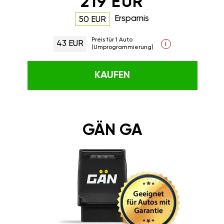
219 EUR
Ersparnis
50 EUR
Preis für 1 Auto
43 EUR
i
(Umprogrammierung)
KAUFEN
GÄN GA