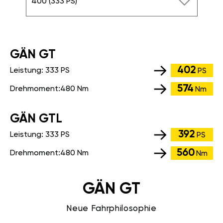
400 (333 PS)
GÄN GT
402
Leistung:
333 PS
PS
574
Drehmoment:
480 Nm
Nm
GÄN GTL
392
Leistung:
333 PS
PS
560
Drehmoment:
480 Nm
Nm
GÄN GT
Neue Fahrphilosophie