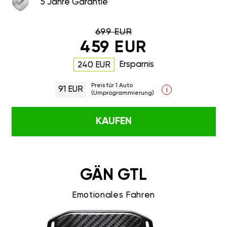
5 Jahre Garantie
699 EUR
459 EUR
Ersparnis
240 EUR
Preis für 1 Auto
91 EUR
i
(Umprogrammierung)
KAUFEN
GÄN GTL
Emotionales Fahren