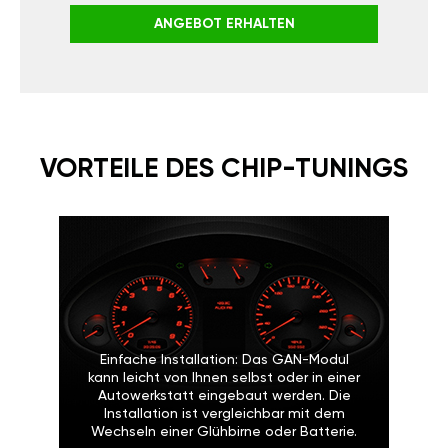
ANGEBOT ERHALTEN
VORTEILE DES CHIP-TUNINGS
Einfache Installation: Das GAN-Modul
kann leicht von Ihnen selbst oder in einer
Autowerkstatt eingebaut werden. Die
Installation ist vergleichbar mit dem
Wechseln einer Glühbirne oder Batterie.