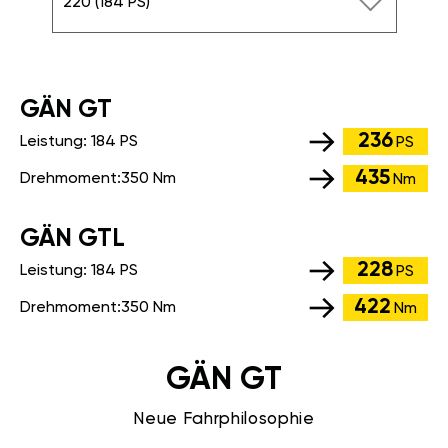
220 (184 PS)
GÄN GT
236
Leistung:
184 PS
PS
435
Drehmoment:
350 Nm
Nm
GÄN GTL
228
Leistung:
184 PS
PS
422
Drehmoment:
350 Nm
Nm
GÄN GT
Neue Fahrphilosophie