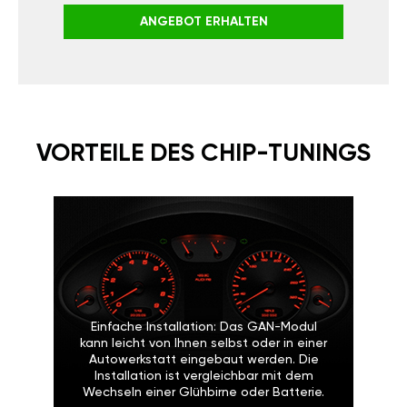
ANGEBOT ERHALTEN
VORTEILE DES CHIP-TUNINGS
Einfache Installation: Das GAN-Modul
kann leicht von Ihnen selbst oder in einer
Autowerkstatt eingebaut werden. Die
Installation ist vergleichbar mit dem
Wechseln einer Glühbirne oder Batterie.