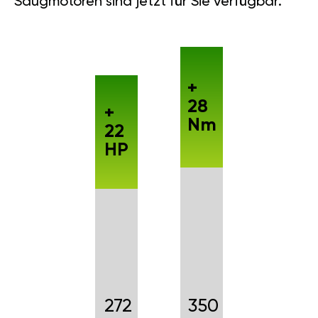
Saugmotoren sind jetzt für Sie verfügbar.
+
28
+
Nm
22
HP
272
350