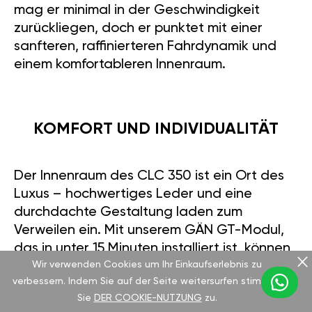
mag er minimal in der Geschwindigkeit
zurückliegen, doch er punktet mit einer
sanfteren, raffinierteren Fahrdynamik und
einem komfortableren Innenraum.
KOMFORT UND INDIVIDUALITÄT
Der Innenraum des CLC 350 ist ein Ort des
Luxus – hochwertiges Leder und eine
durchdachte Gestaltung laden zum
Verweilen ein. Mit unserem GÄN GT-Modul,
das in unter 15 Minuten installiert ist, können
Wir verwenden Cookies um Ihr Einkaufserlebnis zu
Sie die Leistung auf bis zu 350 PS steigern.
verbessern. Indem Sie auf der Seite weitersurfen stimmen
Steuern Sie es bequem per Smartphone und
Sie
DER COOKIE-NUTZUNG
zu.
wählen Sie zwischen Sport-Modus für