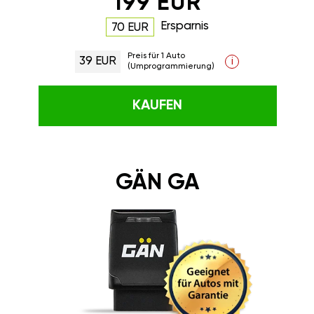
199 EUR
Ersparnis
70 EUR
Preis für 1 Auto
39 EUR
i
(Umprogrammierung)
KAUFEN
GÄN GA