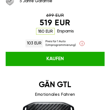
5 Jahre Garantie
699 EUR
519 EUR
Ersparnis
180 EUR
Preis für 1 Auto
103 EUR
i
(Umprogrammierung)
KAUFEN
GÄN GTL
Emotionales Fahren