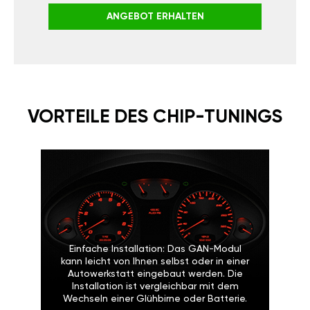
ANGEBOT ERHALTEN
VORTEILE DES CHIP-TUNINGS
Einfache Installation: Das GAN-Modul
kann leicht von Ihnen selbst oder in einer
Autowerkstatt eingebaut werden. Die
Installation ist vergleichbar mit dem
Wechseln einer Glühbirne oder Batterie.