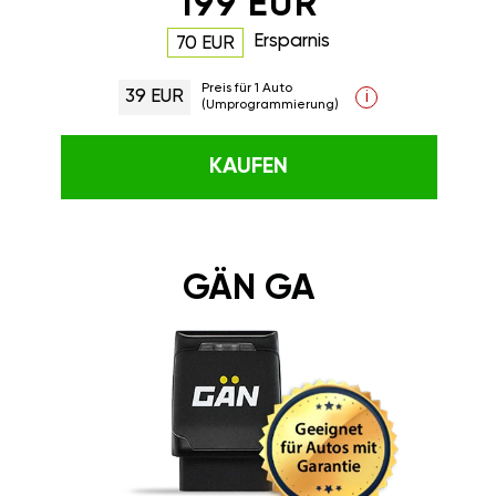
199 EUR
Ersparnis
70 EUR
Preis für 1 Auto
39 EUR
i
(Umprogrammierung)
KAUFEN
GÄN GA