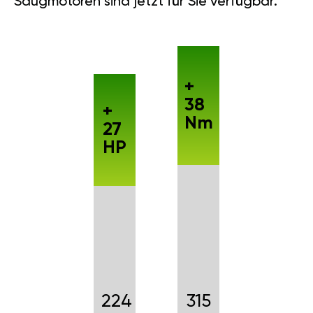
Saugmotoren sind jetzt für Sie verfügbar.
+
38
+
Nm
27
HP
224
315