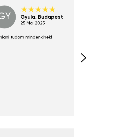
GY
GE
Gyula. Budapest
Gerha
Regen
25 Mai 2025
02 Juni 
nlani tudom mindenkinek!
Absolut zu empfehlen
fühlt sich agiler und sp