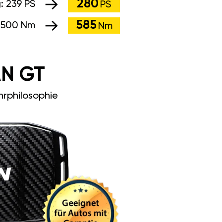
280
g:
239 PS
PS
585
:
500 Nm
Nm
N GT
rphilosophie