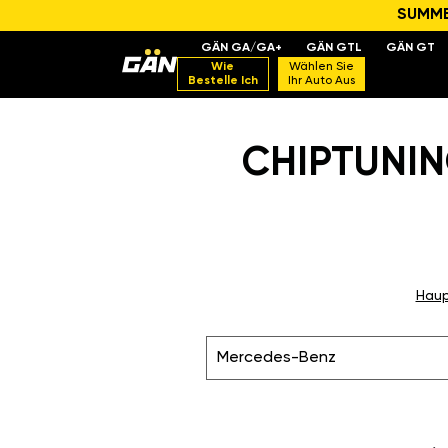
SUMMER
GÄN GA/GA+
GÄN GTL
GÄN GT
Wie
Wählen Sie
Bestelle Ich
Ihr Auto Aus
CHIPTUNIN
Haup
Mercedes-Benz