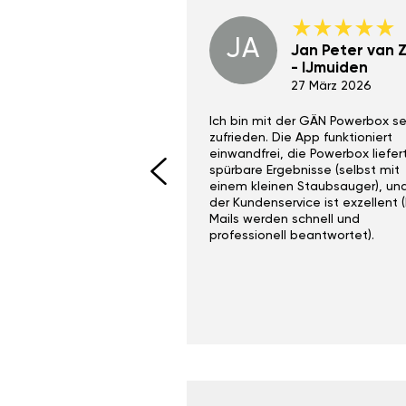
JA
Dino Wilmot New
Jan Peter van Zi
York
- IJmuiden
29 Dez 2023
27 März 2026
ith the Gan Ga +
Ich bin mit der GÄN Powerbox se
I would recommend this
zufrieden. Die App funktioniert
yone. Gan tuning is
einwandfrei, die Powerbox liefer
 unlike the crappy ones
spürbare Ergebnisse (selbst mit
 on Ebay.
einem kleinen Staubsauger), un
der Kundenservice ist exzellent (
Mails werden schnell und
professionell beantwortet).