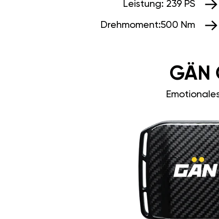
Leistung:
239 PS
Drehmoment:
500 Nm
GÄN 
Emotionale