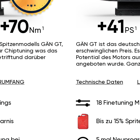
+70
+41
Nm
PS
 Spitzenmodells GÄN GT,
GÄN GT ist das deutsc
ür Chiptuning was das
erschwinglichen Preis. 
etrifftund darüber
Potential des Motors au
angeboten wurde. Ganz 
ERUMFANG
Technische Daten
ings
18 Finetuning 
arnis
Bis zu 15% Sprit
ung bei
5 mal Neuprog