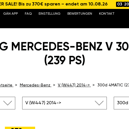
 SALE! Bis zu 370€ sparen – endet am 10.08.26
03
20
GÄN APP
FAQ
EINSTELLUNG
BEWERTUNGEN
KONTAKT
G MERCEDES-BENZ V 3
(239 PS)
tseite
Mercedes-Benz
V (W447) 2014->
300d 4MATIC (2
V (W447) 2014->
300d 