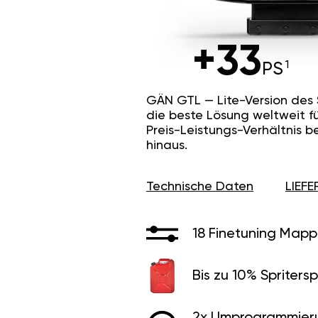
+33
PS
GÄN GTL — Lite-Version des
die beste Lösung weltweit f
Preis-Leistungs-Verhältnis b
hinaus.
Technische Daten
LIEF
18 Finetuning Mapp
Bis zu 10% Spritersp
2x Umprogrammier