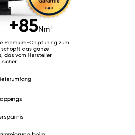
+85
Nm
he Premium-Chiptuning zum
Es schöpft das ganze
s, das vom Hersteller
sicher.
Lieferumfang
Mappings
ersparnis
rammierung beim