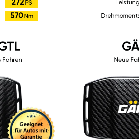
272
Leistun
PS
570
Drehmoment
Nm
GTL
GÄ
s Fahren
Neue Fah