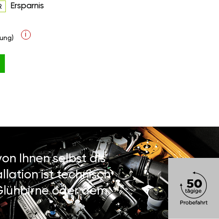
Ersparnis
R
i
ung)
on Ihnen selbst als
lation ist technisch
 Glühbirne oder dem