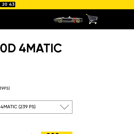
20
42
00D 4MATIC
39PS)
4MATIC (239 PS)