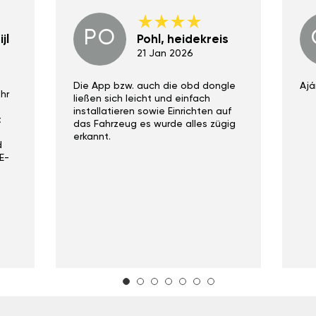
PO
jl
Pohl, heidekreis
21 Jan 2026
Die App bzw. auch die obd dongle
Ajá
hr
ließen sich leicht und einfach
installatieren sowie Einrichten auf
t
das Fahrzeug es wurde alles zügig
erkannt.
d
E-