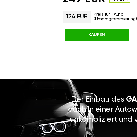
Preis für 1 Auto
124 EUR
(Umprogrammierung)
KAUFEN
Der Einbau des
GA
auch in einer Autow
unkompliziert und 