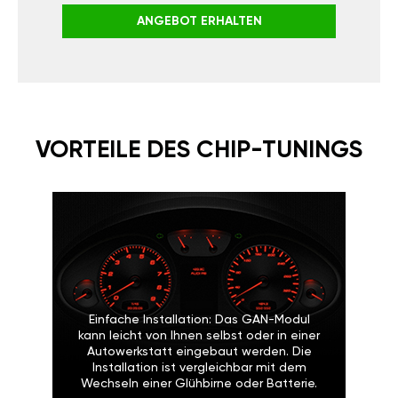
ANGEBOT ERHALTEN
VORTEILE DES CHIP-TUNINGS
Einfache Installation: Das GAN-Modul
kann leicht von Ihnen selbst oder in einer
Autowerkstatt eingebaut werden. Die
Installation ist vergleichbar mit dem
Wechseln einer Glühbirne oder Batterie.