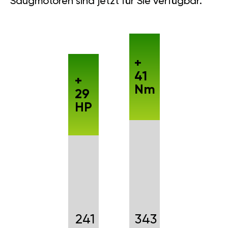
Saugmotoren sind jetzt für Sie verfügbar.
+
41
+
Nm
29
HP
241
343