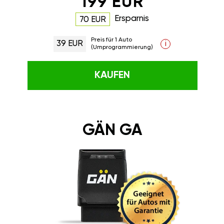
199 EUR
Ersparnis
70 EUR
Preis für 1 Auto
39 EUR
i
(Umprogrammierung)
KAUFEN
GÄN GA