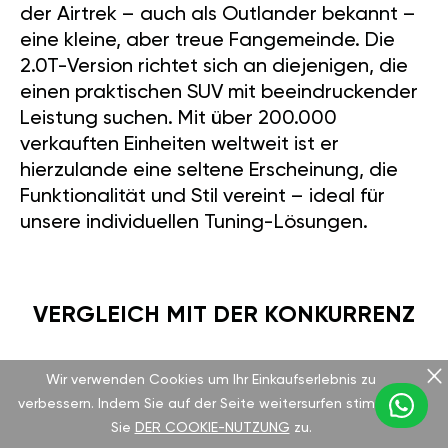
der Airtrek – auch als Outlander bekannt –
eine kleine, aber treue Fangemeinde. Die
2.0T-Version richtet sich an diejenigen, die
einen praktischen SUV mit beeindruckender
Leistung suchen. Mit über 200.000
verkauften Einheiten weltweit ist er
hierzulande eine seltene Erscheinung, die
Funktionalität und Stil vereint – ideal für
unsere individuellen Tuning-Lösungen.
VERGLEICH MIT DER KONKURRENZ
Wir verwenden Cookies um Ihr Einkaufserlebnis zu
Verglichen mit dem Subaru Forester XT
verbessern. Indem Sie auf der Seite weitersurfen stimmen
derselben Ära, der 230 PS aus einem 2,5-
Sie
DER COOKIE-NUTZUNG
zu.
Liter-Turbomotor liefert, punktet der Airtrek