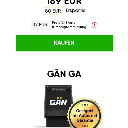
189 EUR
Ersparnis
80 EUR
Preis für 1 Auto
37 EUR
i
(Umprogrammierung)
KAUFEN
GÄN GA