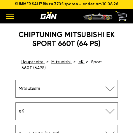
SUMMER SALE! Bis zu 370€ sparen – endet am 10.08.26
CHIPTUNING MITSUBISHI EK
SPORT 660T (64 PS)
Hauptseite
Mitsubishi
eK
Sport
660T (64PS)
Mitsubishi
eK