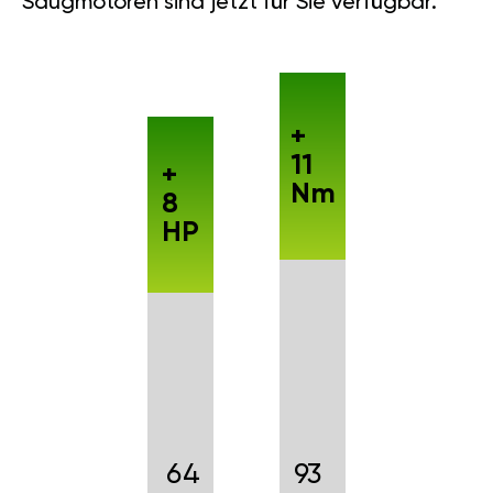
Saugmotoren sind jetzt für Sie verfügbar.
+
11
+
Nm
8
HP
64
93