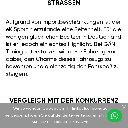
STRASSEN
Aufgrund von Importbeschränkungen ist der
eK Sport hierzulande eine Seltenheit. Für die
wenigen glücklichen Besitzer in Deutschland
ist er jedoch ein echtes Highlight. Bei GÄN
Tuning unterstützen wir diese Fahrer gerne
dabei, den Charme dieses Fahrzeugs zu
bewahren und gleichzeitig den Fahrspaß zu
steigern.
VERGLEICH MIT DER KONKURRENZ
Wir verwenden Cookies um Ihr Einkaufserlebnis zu
verbessern. Indem Sie auf der Seite weitersurfen stimmen
Im Vergleich zum Honda N-Box Slash 660cc
Sie
DER COOKIE-NUTZUNG
zu.
Turbo hält der eK Sport problemlos mit.