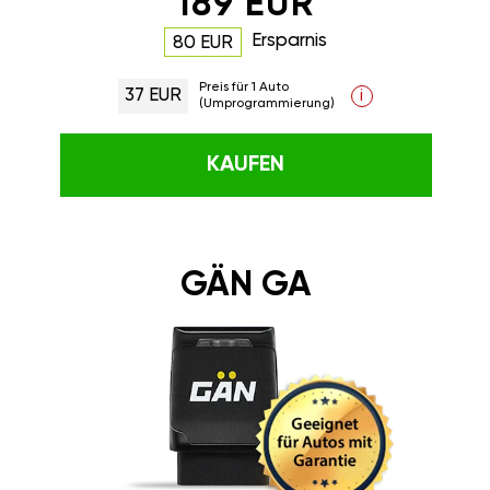
189 EUR
Ersparnis
80 EUR
Preis für 1 Auto
37 EUR
i
(Umprogrammierung)
KAUFEN
GÄN GA