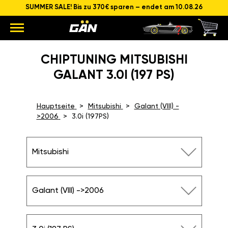
SUMMER SALE! Bis zu 370€ sparen – endet am 10.08.26
CHIPTUNING MITSUBISHI
GALANT 3.0I (197 PS)
Hauptseite
Mitsubishi
Galant (VIII) -
>2006
3.0i (197PS)
Mitsubishi
Galant (VIII) ->2006