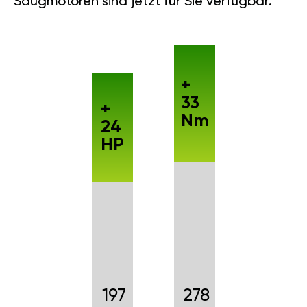
Saugmotoren sind jetzt für Sie verfügbar.
+
33
+
Nm
24
HP
197
278