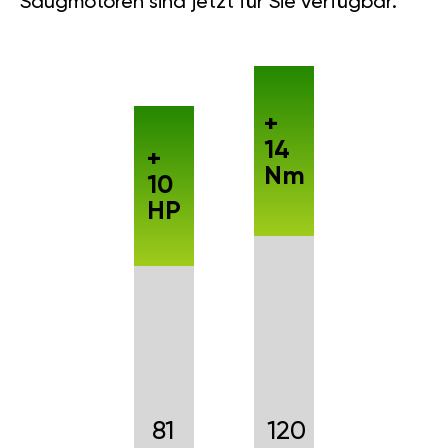
Saugmotoren sind jetzt für Sie verfügbar.
+
14
+
Nm
10
HP
81
120