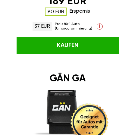
189 EUR
Ersparnis
80 EUR
Preis für 1 Auto
37 EUR
i
(Umprogrammierung)
KAUFEN
GÄN GA