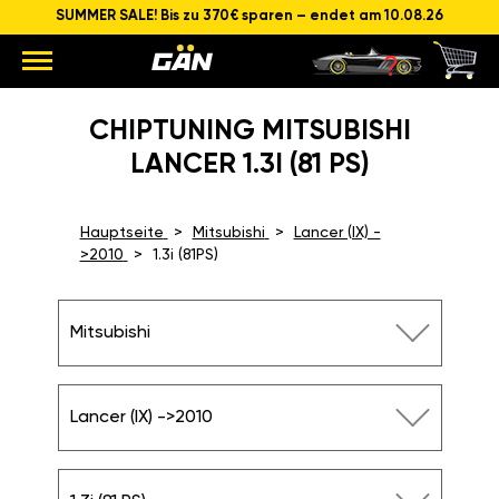
SUMMER SALE! Bis zu 370€ sparen – endet am 10.08.26
CHIPTUNING MITSUBISHI
LANCER 1.3I (81 PS)
Hauptseite
Mitsubishi
Lancer (IX) -
>2010
1.3i (81PS)
Mitsubishi
Lancer (IX) ->2010