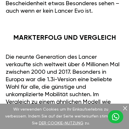
Bescheidenheit etwas Besonderes sehen –
auch wenn er kein Lancer Evo ist.
MARKTERFOLG UND VERGLEICH
Die neunte Generation des Lancer
verkaufte sich weltweit über 6 Millionen Mal
zwischen 2000 und 2017. Besonders in
Europa war die 1.3i-Version eine beliebte
Wahl für alle, die günstige und
unkomplizierte Mobilität suchten. Im
Vergleich zu einem ähnlichen Modell wie
dem Toyota Corolla 1.3 VVT-i aus 2010 mit
Wir verwenden Cookies um Ihr Einkaufserlebnis zu
verbessern. Indem Sie auf der Seite weitersurfen stimmen
99 PS fällt der Lancer etwas zurück – die
Sie
DER COOKIE-NUTZUNG
zu.
Corolla erreicht 100 km/h in 12,6 Sekunden