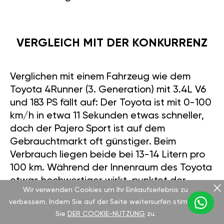
VERGLEICH MIT DER KONKURRENZ
Verglichen mit einem Fahrzeug wie dem
Toyota 4Runner (3. Generation) mit 3.4L V6
und 183 PS fällt auf: Der Toyota ist mit 0-100
km/h in etwa 11 Sekunden etwas schneller,
doch der Pajero Sport ist auf dem
Gebrauchtmarkt oft günstiger. Beim
Verbrauch liegen beide bei 13-14 Litern pro
100 km. Während der Innenraum des Toyota
etwas hochwertiger wirkt, punktet der
Wir verwenden Cookies um Ihr Einkaufserlebnis zu
Pajero mit seiner langlebigen, funktionalen
verbessern. Indem Sie auf der Seite weitersurfen stimmen
Ausstattung. Mit unserem GAN GT-Modul
Sie
DER COOKIE-NUTZUNG
zu.
kann der Mitsubishi jedoch problemlos