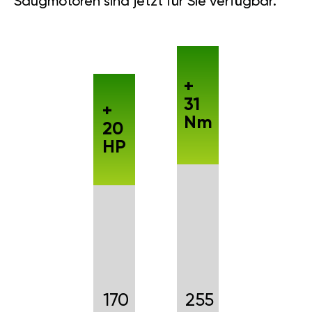
Saugmotoren sind jetzt für Sie verfügbar.
+
31
+
Nm
20
HP
170
255