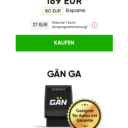
189 EUR
Ersparnis
80 EUR
Preis für 1 Auto
37 EUR
i
(Umprogrammierung)
KAUFEN
GÄN GA