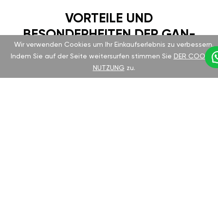
VORTEILE UND
BESONDERHEITEN DER GAN-
Wir verwenden Cookies um Ihr Einkaufserlebnis zu verbessern.
EINSTELLUNG
Indem Sie auf der Seite weitersurfen stimmen Sie
DER COOKIE-
NUTZUNG
zu.
Mitsubishi RVR ist seit langem für seine
Zuverlässigkeit und Komfort bekannt. Das
Chiptuning des deutschen Herstellers GAN hilft
Ihnen, das volle Potenzial Ihres Fahrzeugs zu
entfalten, ohne die Garantie zu verlieren.
Geeignet für alle Motortypen und einfach zu
installieren.
VORTEILE DES GAN-
TUNING-MODULS: