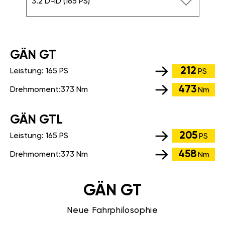
3.2 D-ID (165 PS)
GÄN GT
212
Leistung:
165 PS
PS
473
Drehmoment:
373 Nm
Nm
GÄN GTL
205
Leistung:
165 PS
PS
458
Drehmoment:
373 Nm
Nm
GÄN GT
Neue Fahrphilosophie