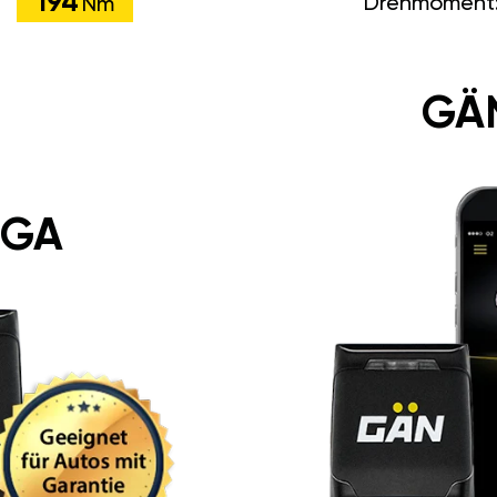
194
Drehmoment
Nm
GÄ
 GA