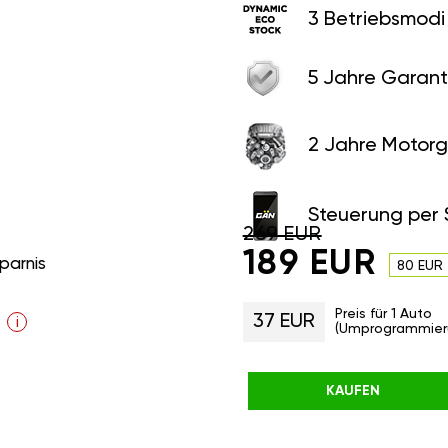
3 Betriebsmodi
5 Jahre Garant
2 Jahre Motorg
Steuerung per
269 EUR
189 EUR
parnis
80 EUR
Preis für 1 Auto
37 EUR
i
(Umprogrammier
KAUFEN