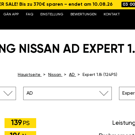
 SALE! Bis zu 370€ sparen – endet am 10.08.26
03
00
GÄN APP
FAQ
EINSTELLUNG
BEWERTUNGEN
KONTAKT
G NISSAN AD EXPERT 1.8
Hauptseite
Nissan
AD
Expert 1.8i (124PS)
AD
Expert
139
Leistun
PS