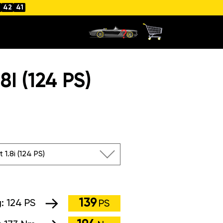
42
40
I (124 PS)
 1.8i (124 PS)
139
g:
124 PS
PS