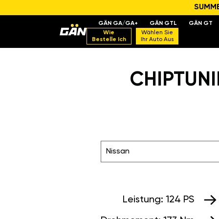
SUMMER
GÄN GA/GA+
GÄN GTL
GÄN GT
Wie
Wählen Sie
Bestelle Ich
Ihr Auto Aus
CHIPTUNIN
Nissan
Leistung:
124 PS