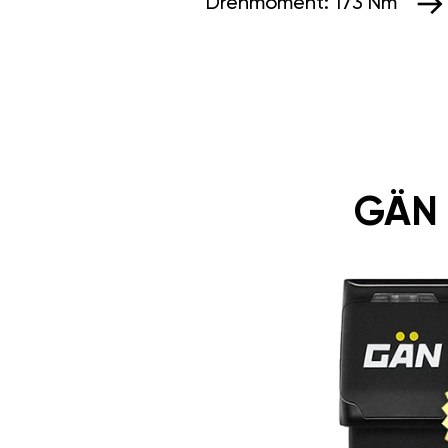
Drehmoment:
173 Nm
GÄN