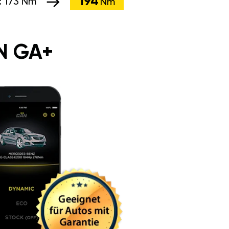
194
:
173 Nm
Nm
N GA+