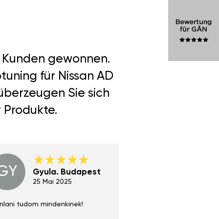
er Kunden gewonnen.
tuning für Nissan AD
 überzeugen Sie sich
r Produkte.
GY
GE
Gyula. Budapest
Gerha
Regen
25 Mai 2025
02 Juni 
nlani tudom mindenkinek!
Absolut zu empfehlen