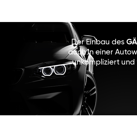
Der Einbau des
GÄ
auch in einer Autow
unkompliziert und