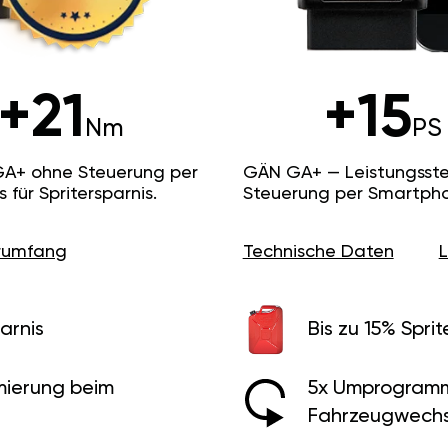
+21
+15
Nm
PS
GA+ ohne Steuerung per
GÄN GA+ — Leistungsste
ür Spritersparnis.
Steuerung per Smartpho
erumfang
Technische Daten
arnis
Bis zu 15% Sprit
ierung beim
5x Umprogramm
Fahrzeugwechs