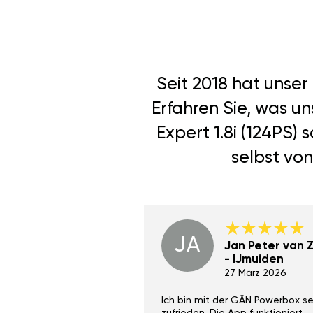
Seit 2018 hat unse
Erfahren Sie, was u
Expert 1.8i (124PS)
selbst von
JA
Dino Wilmot New
Jan Peter van Zi
York
- IJmuiden
29 Dez 2023
27 März 2026
ith the Gan Ga +
Ich bin mit der GÄN Powerbox se