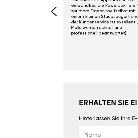
I would recommend this
zufrieden. Die App funktioniert
yone. Gan tuning is
einwandfrei, die Powerbox liefer
 unlike the crappy ones
spürbare Ergebnisse (selbst mit
 on Ebay.
einem kleinen Staubsauger), un
der Kundenservice ist exzellent (
Mails werden schnell und
professionell beantwortet).
ERHALTEN SIE 
Hinterlassen Sie Ihre 