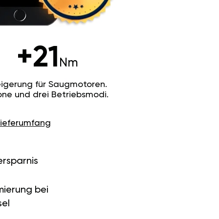
+21
Nm
igerung für Saugmotoren.
ne und drei Betriebsmodi.
Lieferumfang
ersparnis
ierung bei
el