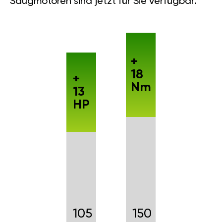
Saugmotoren sind jetzt für Sie verfügbar.
+
18
+
Nm
13
HP
105
150