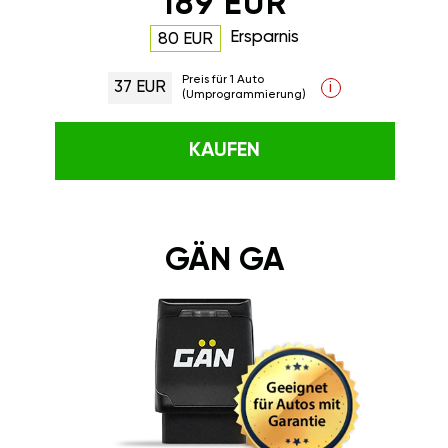
189 EUR
Ersparnis
80 EUR
Preis für 1 Auto
37 EUR
i
(Umprogrammierung)
KAUFEN
GÄN GA