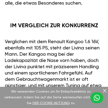
alle, die etwas Besonderes suchen.
IM VERGLEICH ZUR KONKURRENZ
Verglichen mit dem Renault Kangoo 1.6 16V,
ebenfalls mit 105 PS, steht der Livina seinen
Mann. Der Kangoo mag bei der
Ladekapazität die Nase vorn haben, doch
der Livina punktet mit präziserem Handling
und einem sportlicheren Fahrgefühl. Auf
dem Gebrauchtwagenmarkt ist er oft
günstiger, und mit unserem Tuning auf etwa
136 PS lässt er den Kangoo hinter sich. Wer
Wir verwenden Cookies um Ihr Einkaufserlebnis zu
verbessern. Indem Sie auf der Seite weitersurfen stimmen
möchte nicht diesen zusätzlichen Schub?
Sie
DER COOKIE-NUTZUNG
zu.