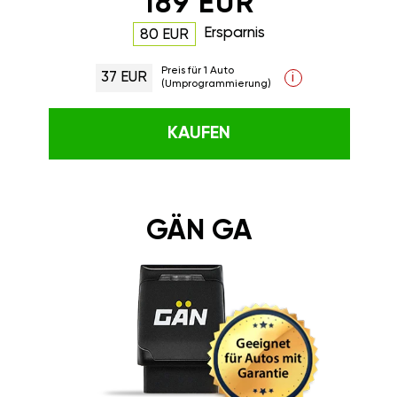
189 EUR
Ersparnis
80 EUR
Preis für 1 Auto
37 EUR
i
(Umprogrammierung)
KAUFEN
GÄN GA