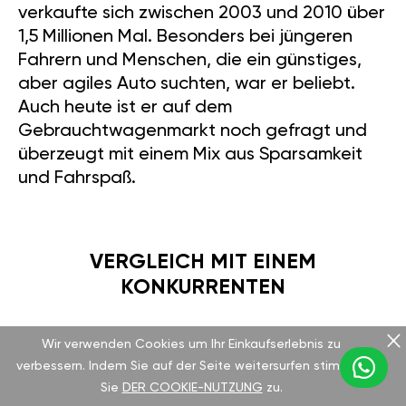
verkaufte sich zwischen 2003 und 2010 über
1,5 Millionen Mal. Besonders bei jüngeren
Fahrern und Menschen, die ein günstiges,
aber agiles Auto suchten, war er beliebt.
Auch heute ist er auf dem
Gebrauchtwagenmarkt noch gefragt und
überzeugt mit einem Mix aus Sparsamkeit
und Fahrspaß.
VERGLEICH MIT EINEM
KONKURRENTEN
Wir verwenden Cookies um Ihr Einkaufserlebnis zu
Vergleichen wir ihn mit dem Ford Fiesta (Mk6)
verbessern. Indem Sie auf der Seite weitersurfen stimmen
1.6i 100HP aus derselben Zeit. Der Fiesta
Sie
DER COOKIE-NUTZUNG
zu.
bleibt mit 100 PS und 146 Nm Drehmoment