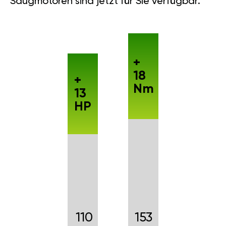
Saugmotoren sind jetzt für Sie verfügbar.
+
18
+
Nm
13
HP
110
153