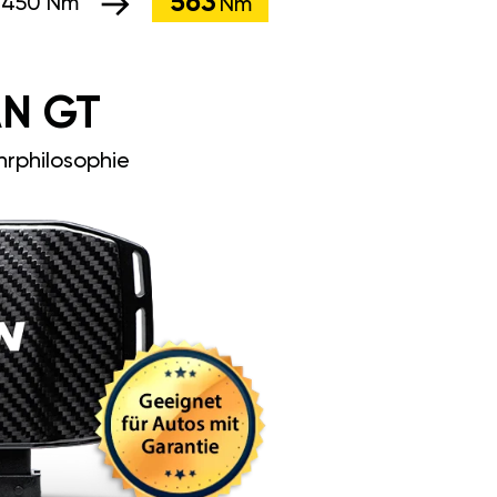
563
:
450 Nm
Nm
N GT
rphilosophie