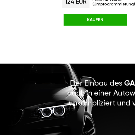
124 EUR
(Umprogrammierung)
KAUFEN
Der Einbau des
GA
auch in einer Autow
unkompliziert und 