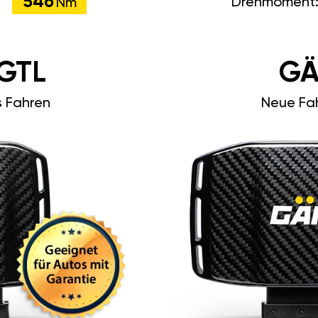
546
Drehmoment
Nm
GTL
GÄ
s Fahren
Neue Fah