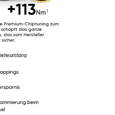
+113
Nm
he Premium-Chiptuning zum
Es schöpft das ganze
s, das vom Hersteller
sicher.
Lieferumfang
Mappings
ersparnis
rammierung beim
el