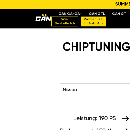
SUMMER
GÄN GA/GA+
GÄN GTL
GÄN GT
Wie
Wählen Sie
Bestelle Ich
Ihr Auto Aus
CHIPTUNING 
Nissan
Leistung:
190 PS