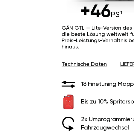
+46
PS
GÄN GTL — Lite-Version des
die beste Lösung weltweit f
Preis-Leistungs-Verhältnis b
hinaus.
Technische Daten
LIEF
18 Finetuning Mapp
Bis zu 10% Spritersp
2x Umprogrammier
Fahrzeugwechsel