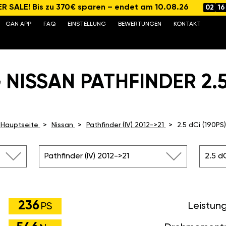
 SALE! Bis zu 370€ sparen – endet am 10.08.26
02
16
GÄN APP
FAQ
EINSTELLUNG
BEWERTUNGEN
KONTAKT
NISSAN PATHFINDER 2.5 
Hauptseite
Nissan
Pathfinder (IV) 2012->21
2.5 dCi (190PS)
Pathfinder (IV) 2012->21
2.5 dC
236
Leistun
PS