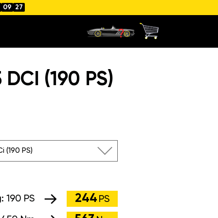
09
26
DCI (190 PS)
i (190 PS)
244
g:
190 PS
PS