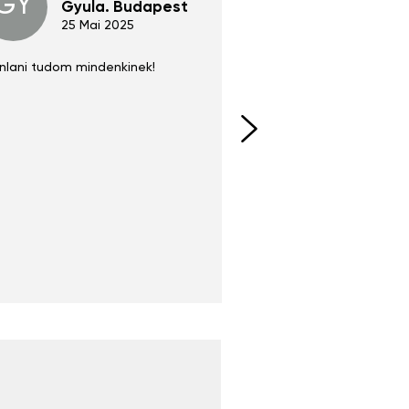
GY
GE
Gyula. Budapest
Gerha
Regen
25 Mai 2025
02 Juni 
nlani tudom mindenkinek!
Absolut zu empfehlen
fühlt sich agiler und sp