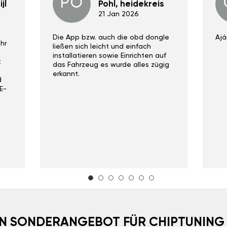
PO
jl
Pohl, heidekreis
21 Jan 2026
Die App bzw. auch die obd dongle
Ajá
hr
ließen sich leicht und einfach
installatieren sowie Einrichten auf
t
das Fahrzeug es wurde alles zügig
erkannt.
d
E-
EIN SONDERANGEBOT FÜR CHIPTUNING