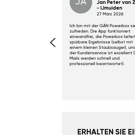
JA
Dino Wilmot New
Jan Peter van Zi
York
- IJmuiden
29 Dez 2023
27 März 2026
ith the Gan Ga +
Ich bin mit der GÄN Powerbox se
I would recommend this
zufrieden. Die App funktioniert
yone. Gan tuning is
einwandfrei, die Powerbox liefer
 unlike the crappy ones
spürbare Ergebnisse (selbst mit
 on Ebay.
einem kleinen Staubsauger), un
der Kundenservice ist exzellent (
Mails werden schnell und
professionell beantwortet).
ERHALTEN SIE 