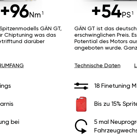
+96
+54
Nm
PS
 Spitzenmodells GÄN GT,
GÄN GT ist das deutsc
ür Chiptuning was das
erschwinglichen Preis. 
etrifftund darüber
Potential des Motors au
angeboten wurde. Ganz 
ERUMFANG
Technische Daten
ings
18 Finetuning 
arnis
Bis zu 15% Sprit
ung bei
5 mal Neuprog
Fahrzeugwechs