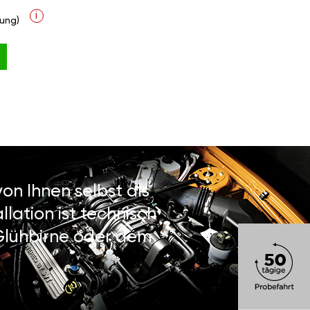
i
ung)
on Ihnen selbst als
lation ist technisch
 Glühbirne oder dem