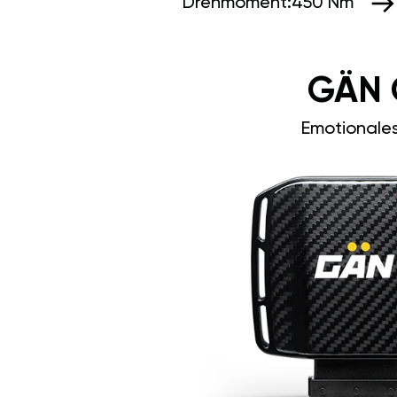
Drehmoment:
450 Nm
GÄN 
Emotionale