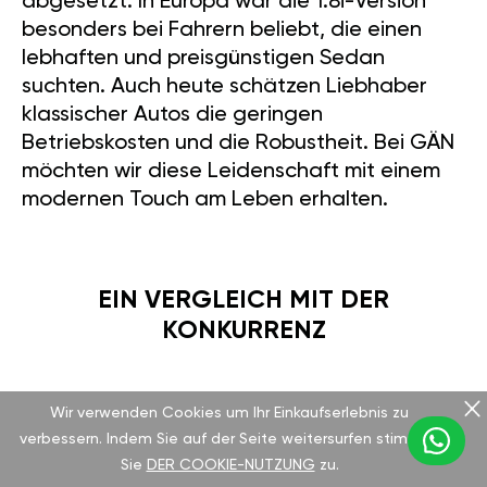
abgesetzt. In Europa war die 1.8i-Version
besonders bei Fahrern beliebt, die einen
lebhaften und preisgünstigen Sedan
suchten. Auch heute schätzen Liebhaber
klassischer Autos die geringen
Betriebskosten und die Robustheit. Bei GÄN
möchten wir diese Leidenschaft mit einem
modernen Touch am Leben erhalten.
EIN VERGLEICH MIT DER
KONKURRENZ
Vergleichen wir den Sunny mit dem Toyota
Wir verwenden Cookies um Ihr Einkaufserlebnis zu
Corolla 1.6 GTi (AE86) aus derselben Ära, der
verbessern. Indem Sie auf der Seite weitersurfen stimmen
124 PS bietet. Zugegeben, der Corolla hat
Sie
DER COOKIE-NUTZUNG
zu.