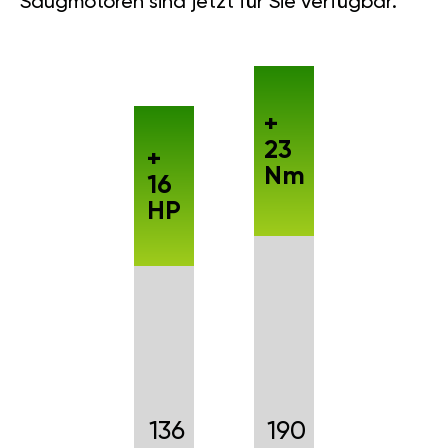
Saugmotoren sind jetzt für Sie verfügbar.
+
23
+
Nm
16
HP
136
190