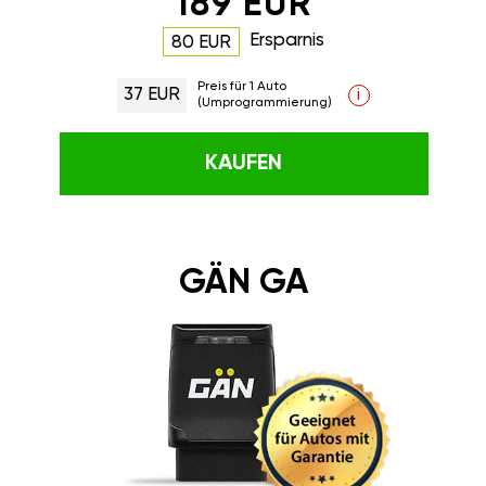
189 EUR
Ersparnis
80 EUR
Preis für 1 Auto
37 EUR
i
(Umprogrammierung)
KAUFEN
GÄN GA