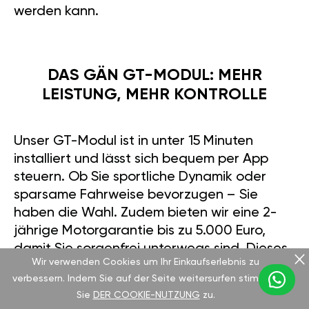
werden kann.
DAS GÄN GT-MODUL: MEHR
LEISTUNG, MEHR KONTROLLE
Unser GT-Modul ist in unter 15 Minuten
installiert und lässt sich bequem per App
steuern. Ob Sie sportliche Dynamik oder
sparsame Fahrweise bevorzugen – Sie
haben die Wahl. Zudem bieten wir eine 2-
jährige Motorgarantie bis zu 5.000 Euro,
damit Sie sorgenfrei unterwegs sind. Dieses
Wir verwenden Cookies um Ihr Einkaufserlebnis zu
Modul verleiht dem Fahrzeug spürbar neue
verbessern. Indem Sie auf der Seite weitersurfen stimmen
Energie.
Sie
DER COOKIE-NUTZUNG
zu.